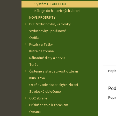
Systém LEFAUCHEUX
Náboje do historických zbraní
NOVÉ PRODUKTY
PCP Vzduchovky, vetrovky
Vzduchovky - pružinové
Optika
Púzdra a Tašky
Kufre na zbrane
Náhradné diely a servis
Terče
Popi
Čistenie a starostlivosť o zbraň
Klub BPSA
Oceňovanie historických zbraní
Pod
Strelecké oblečenie
Popi
CO2 zbrane
Príslušenstvo k zbraniam
Obrana