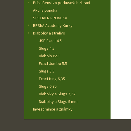
Príslušenstvo perkusných zbraní
Akčná ponuka
ŠPECIÁLNA PONUKA
BPShA Academy Kurzy
Diabolky a strelivo
JSB Exact 4.5
Slugs 4.5
Diabolo ISSF
Exact Jumbo 5.5
Slugs 5.5
Exact King 6,35
Slugs 6,35
Diabolky a Slugs 7,62
Diabolky a Slugs 9 mm
Invest mince a známky
Z
á