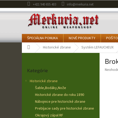
Prejsť
+421 940 655 403
info@merkuria.net
na
obsah
ŠPECIÁLNA PONUKA
NOVÉ PRODUKTY
POŠTO
Domov
Historické zbrane
Systém LEFAUCHEUX
B
Bro
o
Preskočiť
č
Priemer
Neohod
Kategórie
kategórie
n
hodnote
ý
produkt
Historické zbrane
p
je
Šable,Bodáky,Nože
0,0
a
z
Historické zbrane do roku 1890
n
5
e
Nábojnice pre historické zbrane
hviezdič
l
Prebíjacie sady pre historické zbrane
Okrajový zápal RF