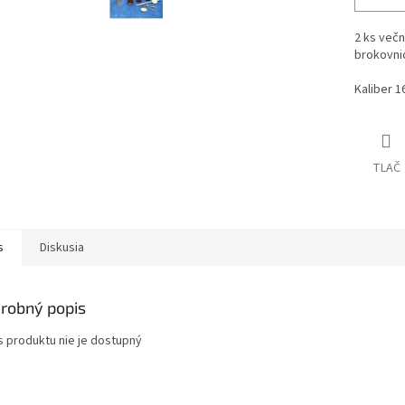
2 ks večn
brokovni
Kaliber 16
TLAČ
s
Diskusia
robný popis
s produktu nie je dostupný