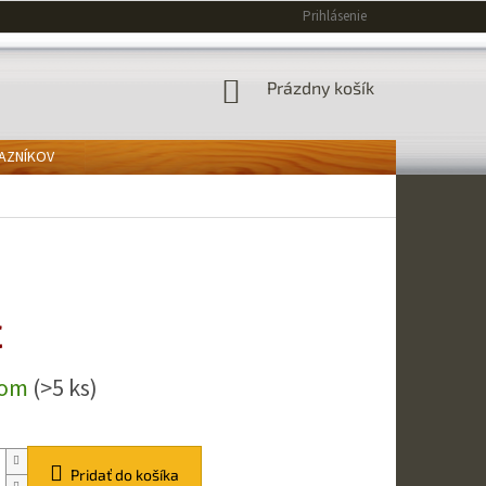
Prihlásenie
NÁKUPNÝ
Prázdny košík
KOŠÍK
KAZNÍKOV
€
ová
dom
(>5 ks)
Pridať do košíka