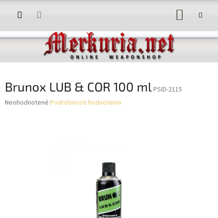
Prejsť
NÁKUP
na
obsah
KOŠÍK
Brunox LUB & COR 100 ml
PSID-2115
Priemerné
Neohodnotené
Podrobnosti hodnotenia
hodnotenie
produktu
je
0,0
z
5
hviezdičiek.