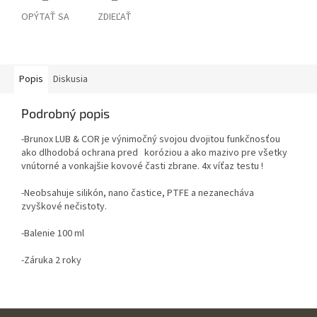
OPÝTAŤ SA
ZDIEĽAŤ
Popis
Diskusia
Podrobný popis
-Brunox LUB & COR je výnimočný svojou dvojitou funkčnosťou
ako dlhodobá ochrana pred koróziou a ako mazivo pre všetky
vnútorné a vonkajšie kovové časti zbrane. 4x víťaz testu !
-Neobsahuje silikón, nano častice, PTFE a nezanecháva
zvyškové nečistoty.
-Balenie 100 ml
-Záruka 2 roky
Z