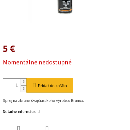
5 €
Jednotková
Momentálne nedostupné
cena:
Pridať do košíka
Sprej na zbrane švajčiarskeho výrobcu Brunox.
Detailné informácie