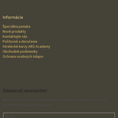
á
p
ä
Informácie
t
Špeciálna ponuka
i
Nové produkty
e
Kontaktujte nás
Poštovné a doručenie
Strelecké kurzy ARS Academy
Obchodné podmienky
Ochrana osobných údajov
Odoberať newsletter
Vložte svoj e-mail a my Vám budeme zasielať informácie o nových
produktoch na našom e-shope.
Email