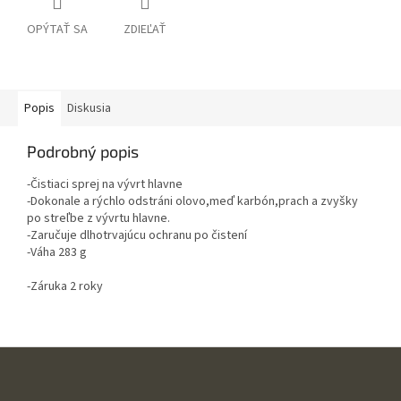
OPÝTAŤ SA
ZDIEĽAŤ
Popis
Diskusia
Podrobný popis
-Čistiaci sprej na vývrt hlavne
-Dokonale a rýchlo odstráni olovo,meď karbón,prach a zvyšky
po streľbe z vývrtu hlavne.
-Zaručuje dlhotrvajúcu ochranu po čistení
-Váha 283 g
-Záruka 2 roky
Z
á
p