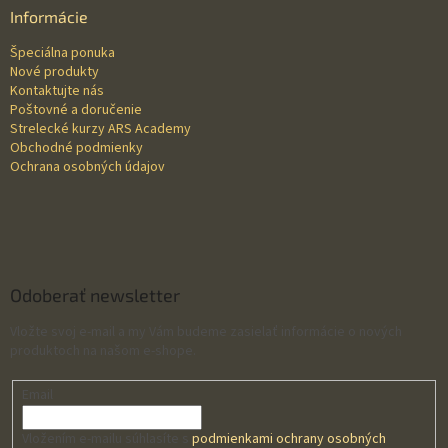
ä
Informácie
t
Špeciálna ponuka
i
Nové produkty
e
Kontaktujte nás
Poštovné a doručenie
Strelecké kurzy ARS Academy
Obchodné podmienky
Ochrana osobných údajov
Odoberať newsletter
Vložte svoj e-mail a my Vám budeme zasielať informácie o nových
produktoch na našom e-shope.
Email
Vložením e-mailu súhlasíte s
podmienkami ochrany osobných