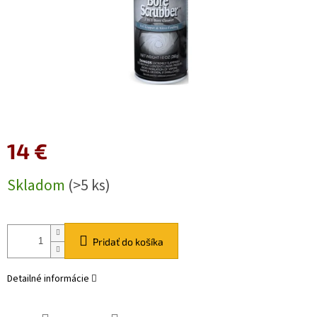
14 €
Jednotková
Skladom
(>5 ks)
cena:
Pridať do košíka
Detailné informácie