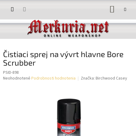
Prejsť
NÁKUP
na
obsah
KOŠÍK
Čistiaci sprej na vývrt hlavne Bore
Scrubber
PSID-898
Priemerné
Neohodnotené
Podrobnosti hodnotenia
Značka:
Birchwood Casey
hodnotenie
produktu
je
0,0
z
5
hviezdičiek.