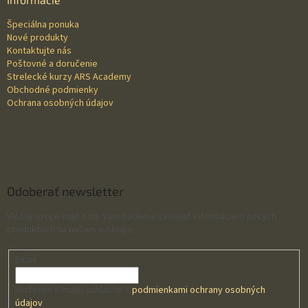
t
Špeciálna ponuka
i
Nové produkty
e
Kontaktujte nás
Poštovné a doručenie
Strelecké kurzy ARS Academy
Obchodné podmienky
Ochrana osobných údajov
Odoberať newsletter
Vložte svoj e-mail a my Vám budeme zasielať informácie o nových
produktoch na našom e-shope.
Email
Vložením e-mailu súhlasíte s
podmienkami ochrany osobných
údajov