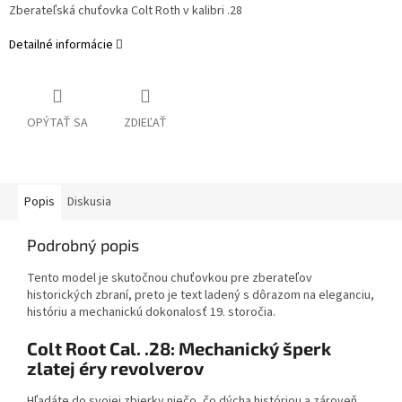
Zberateľská chuťovka Colt Roth v kalibri .28
Detailné informácie
OPÝTAŤ SA
ZDIEĽAŤ
Popis
Diskusia
Podrobný popis
Tento model je skutočnou chuťovkou pre zberateľov
historických zbraní, preto je text ladený s dôrazom na eleganciu,
históriu a mechanickú dokonalosť 19. storočia.
Colt Root Cal. .28: Mechanický šperk
zlatej éry revolverov
​Hľadáte do svojej zbierky niečo, čo dýcha históriou a zároveň