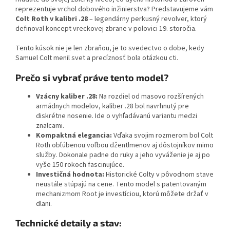
reprezentuje vrchol dobového inžinierstva? Predstavujeme vám
Colt Roth v kalibri .28
– legendárny perkusný revolver, ktorý
definoval koncept vreckovej zbrane v polovici 19. storočia.
​Tento kúsok nie je len zbraňou, je to svedectvo o dobe, kedy
Samuel Colt menil svet a precíznosť bola otázkou cti.
Prečo si vybrať práve tento model?
Vzácny kaliber .28:
Na rozdiel od masovo rozšírených
armádnych modelov, kaliber .28 bol navrhnutý pre
diskrétne nosenie. Ide o vyhľadávanú variantu medzi
znalcami.
Kompaktná elegancia:
Vďaka svojim rozmerom bol Colt
Roth obľúbenou voľbou džentlmenov aj dôstojníkov mimo
služby. Dokonale padne do ruky a jeho vyváženie je aj po
vyše 150 rokoch fascinujúce.
Investičná hodnota:
Historické Colty v pôvodnom stave
neustále stúpajú na cene. Tento model s patentovaným
mechanizmom Root je investíciou, ktorú môžete držať v
dlani.
Technické detaily a stav: