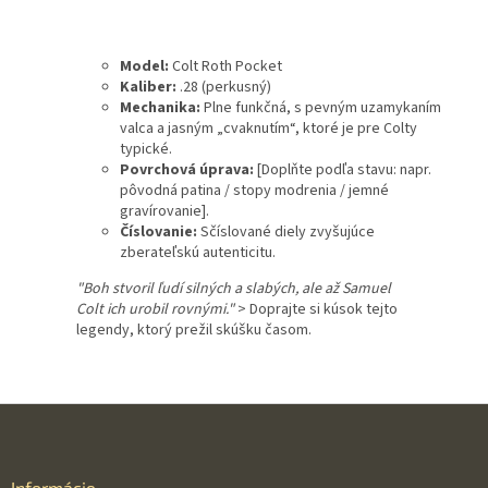
Model:
Colt Roth Pocket
Kaliber:
.28 (perkusný)
Mechanika:
Plne funkčná, s pevným uzamykaním
valca a jasným „cvaknutím“, ktoré je pre Colty
typické.
Povrchová úprava:
[Doplňte podľa stavu: napr.
pôvodná patina / stopy modrenia / jemné
gravírovanie].
Číslovanie:
Sčíslované diely zvyšujúce
zberateľskú autenticitu.
"Boh stvoril ľudí silných a slabých, ale až Samuel
Colt ich urobil rovnými."
> Doprajte si kúsok tejto
legendy, ktorý prežil skúšku časom.
Z
á
p
ä
Informácie