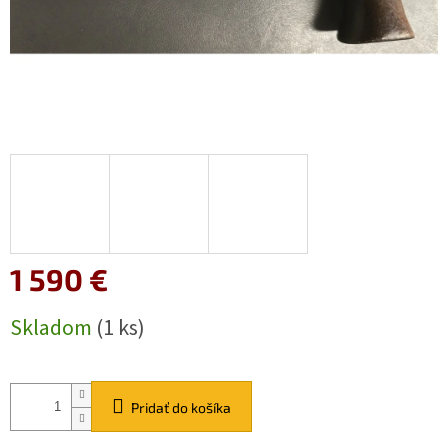
1 590 €
Jednotková
Skladom
(1 ks)
cena:
Pridať do košíka