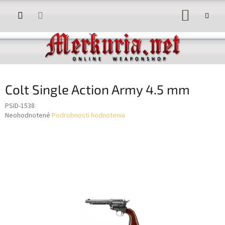
Prejsť
NÁKUP
na
obsah
KOŠÍK
Colt Single Action Army 4.5 mm
PSID-1538
Priemerné
Neohodnotené
Podrobnosti hodnotenia
hodnotenie
produktu
je
0,0
z
5
hviezdičiek.