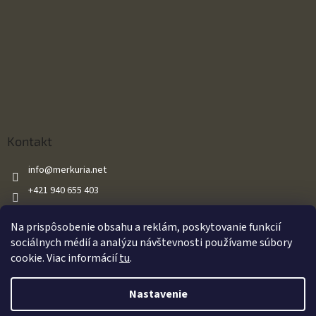
Kontakt
info
@
merkuria.net
+421 940 655 403
+421 940 655 403
Na prispôsobenie obsahu a reklám, poskytovanie funkcií
Merkuria.net
sociálnych médií a analýzu návštevnosti používame súbory
cookie. Viac informácií
tu
.
Vytvoril Shoptet
Nastavenie