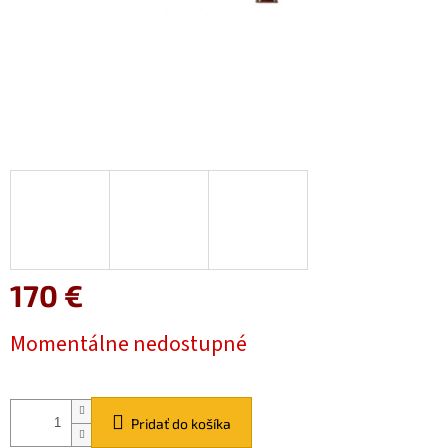
170 €
Jednotková
Momentálne nedostupné
cena:
Pridať do košíka