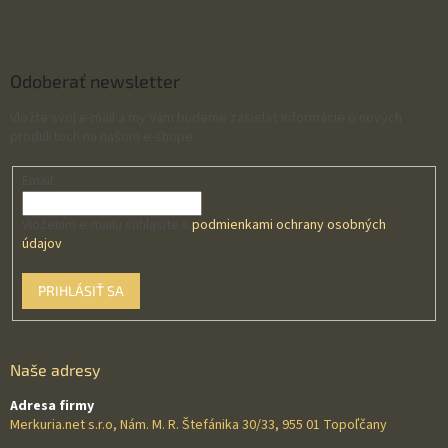
Odoberať newsletter
Vložte svoj e-mail a my Vám budeme zasielať informácie o nových
produktoch na našom e-shope.
Email
Vložením e-mailu súhlasíte s
podmienkami ochrany osobných
údajov
PRIHLÁSIŤ SA
Naše adresy
Adresa firmy
Merkuria.net s.r.o, Nám. M. R. Štefánika 30/33, 955 01 Topoľčany