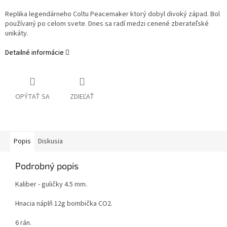
Replika legendárneho Coltu Peacemaker ktorý dobyl divoký západ. Bol
používaný po celom svete. Dnes sa radí medzi cenené zberateľské
unikáty.
Detailné informácie
OPÝTAŤ SA
ZDIEĽAŤ
Popis
Diskusia
Podrobný popis
Kaliber - guličky 4.5 mm.
Hnacia náplň 12g bombička CO2.
6 rán.