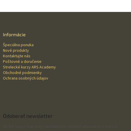
Z
á
p
ä
Informácie
t
Špeciálna ponuka
i
Nové produkty
e
Kontaktujte nás
Poštovné a doručenie
Strelecké kurzy ARS Academy
Obchodné podmienky
Ochrana osobných údajov
Odoberať newsletter
Vložte svoj e-mail a my Vám budeme zasielať informácie o nových