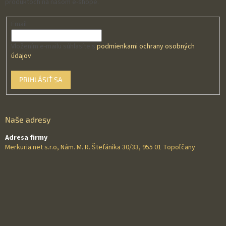
produktoch na našom e-shope.
Email
Vložením e-mailu súhlasíte s
podmienkami ochrany osobných
údajov
PRIHLÁSIŤ SA
Naše adresy
Adresa firmy
Merkuria.net s.r.o, Nám. M. R. Štefánika 30/33, 955 01 Topoľčany