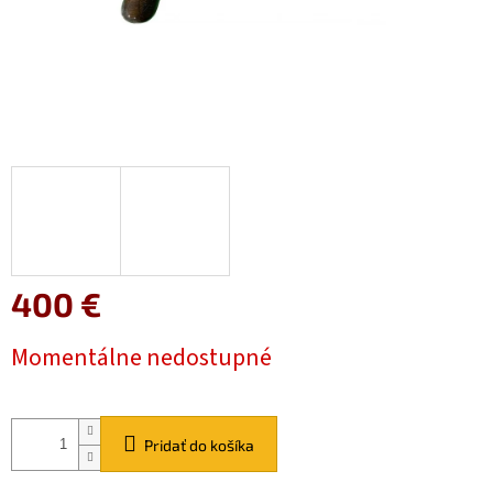
400 €
Jednotková
Momentálne nedostupné
cena:
Pridať do košíka