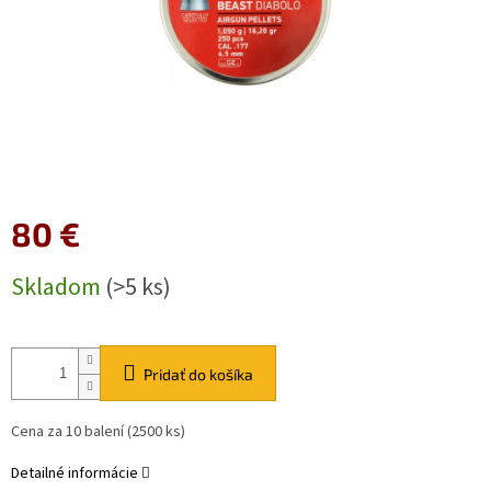
80 €
Jednotková
Skladom
(>5 ks)
cena:
Pridať do košíka
Cena za 10 balení (2500 ks)
Detailné informácie