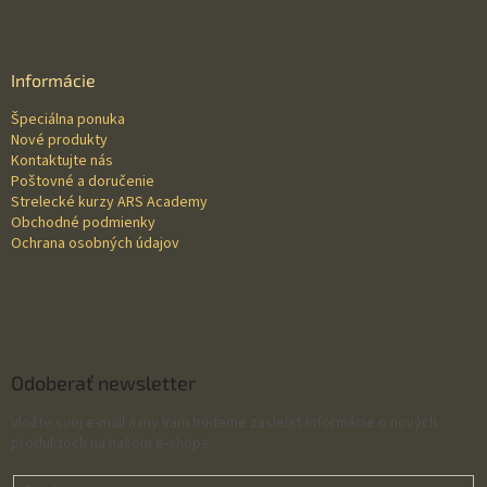
Z
á
p
ä
Informácie
t
Špeciálna ponuka
i
Nové produkty
e
Kontaktujte nás
Poštovné a doručenie
Strelecké kurzy ARS Academy
Obchodné podmienky
Ochrana osobných údajov
Odoberať newsletter
Vložte svoj e-mail a my Vám budeme zasielať informácie o nových
produktoch na našom e-shope.