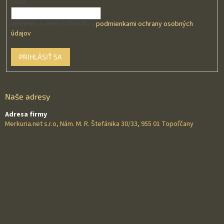
Email
Vložením e-mailu súhlasíte s
podmienkami ochrany osobných
údajov
PRIHLÁSIŤ SA
Naše adresy
Adresa firmy
Merkuria.net s.r.o, Nám. M. R. Štefánika 30/33, 955 01 Topoľčany