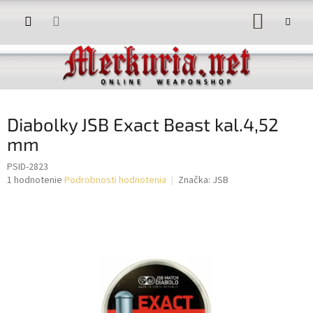
Prejsť
NÁKUP
na
obsah
KOŠÍK
Diabolky JSB Exact Beast kal.4,52
mm
PSID-2823
Priemerné
1 hodnotenie
Podrobnosti hodnotenia
Značka:
JSB
hodnotenie
produktu
je
5,0
z
5
hviezdičiek.