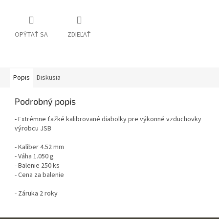
OPÝTAŤ SA
ZDIEĽAŤ
Popis
Diskusia
Podrobný popis
- Extrémne ťažké kalibrované diabolky pre výkonné vzduchovky
výrobcu JSB
- Kaliber 4.52 mm
- Váha 1.050 g
- Balenie 250 ks
- Cena za balenie
- Záruka 2 roky