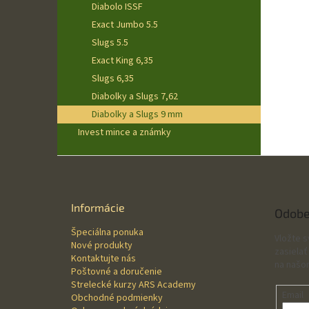
Diabolo ISSF
Exact Jumbo 5.5
Slugs 5.5
Exact King 6,35
Slugs 6,35
Diabolky a Slugs 7,62
Diabolky a Slugs 9 mm
Invest mince a známky
Z
á
p
ä
Informácie
Odobe
t
Špeciálna ponuka
i
Vložte 
Nové produkty
e
zasielať
Kontaktujte nás
na našo
Poštovné a doručenie
Strelecké kurzy ARS Academy
Email
Obchodné podmienky