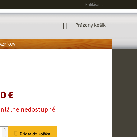
Prihlásenie
NÁKUPNÝ
Prázdny košík
KOŠÍK
KAZNÍKOV
90 €
ová
tálne nedostupné
Pridať do košíka