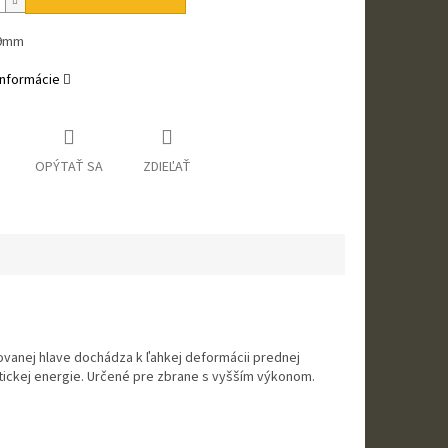
 9mm
informácie
OPÝTAŤ SA
ZDIEĽAŤ
ovanej hlave dochádza k ľahkej deformácii prednej
etickej energie. Určené pre zbrane s vyšším výkonom.