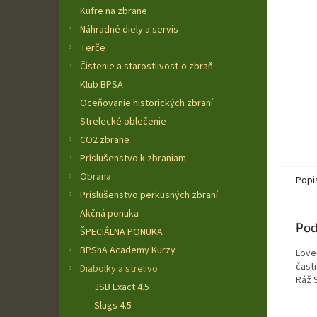
Kufre na zbrane
Náhradné diely a servis
Terče
Čistenie a starostlivosť o zbraň
Klub BPSA
Oceňovanie historických zbraní
Strelecké oblečenie
CO2 zbrane
Príslušenstvo k zbraniam
Obrana
Popi
Príslušenstvo perkusných zbraní
Akčná ponuka
Pod
ŠPECIÁLNA PONUKA
BPShA Academy Kurzy
Love
čast
Diabolky a strelivo
Ráž 
JSB Exact 4.5
Slugs 4.5