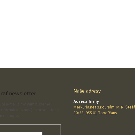
Naše adresy
rať newsletter
Adresa firmy
svoj e-mail a my Vám budeme
Merkuria.net s.r.o, Nám. M. R. Štef
 informácie o nových produktoch
30/33, 955 01 Topoľčany
m e-shope.