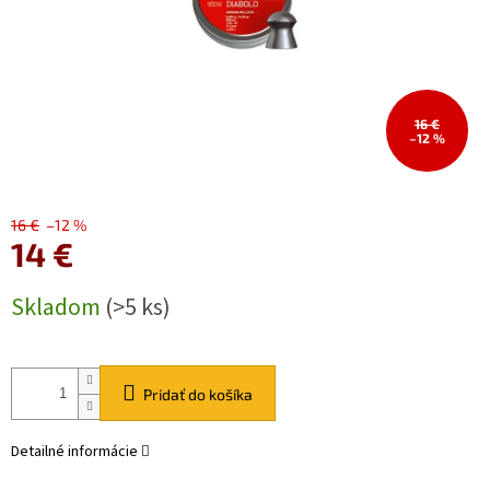
16 €
–12 %
16 €
–12 %
14 €
Jednotková
Skladom
(>5 ks)
cena:
Pridať do košíka
Detailné informácie