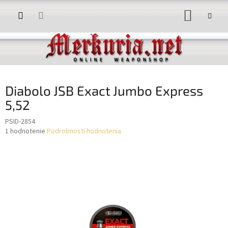
Prejsť
NÁKUP
na
obsah
KOŠÍK
Diabolo JSB Exact Jumbo Express
5,52
PSID-2854
Priemerné
1 hodnotenie
Podrobnosti hodnotenia
hodnotenie
produktu
je
5,0
z
5
hviezdičiek.