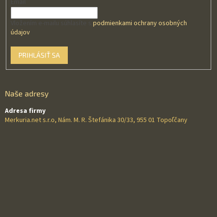
Email
Vložením e-mailu súhlasíte s
podmienkami ochrany osobných
údajov
PRIHLÁSIŤ SA
Naše adresy
Adresa firmy
Merkuria.net s.r.o, Nám. M. R. Štefánika 30/33, 955 01 Topoľčany