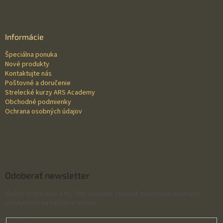
Z
á
p
ä
Informácie
t
Špeciálna ponuka
i
Nové produkty
e
Kontaktujte nás
Poštovné a doručenie
Strelecké kurzy ARS Academy
Obchodné podmienky
Ochrana osobných údajov
Odoberať newsletter
Vložte svoj e-mail a my Vám budeme zasielať informácie o nových
produktoch na našom e-shope.