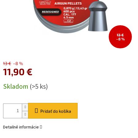
13 €
–8 %
13 €
–8 %
11,90 €
Jednotková
Skladom
(>5 ks)
cena:
Pridať do košíka
Detailné informácie