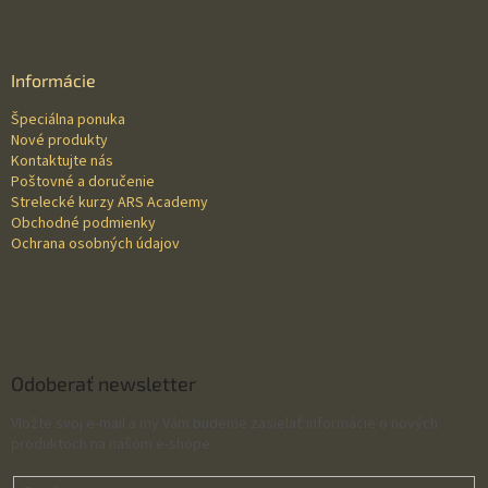
Z
á
p
ä
Informácie
t
Špeciálna ponuka
i
Nové produkty
e
Kontaktujte nás
Poštovné a doručenie
Strelecké kurzy ARS Academy
Obchodné podmienky
Ochrana osobných údajov
Odoberať newsletter
Vložte svoj e-mail a my Vám budeme zasielať informácie o nových
produktoch na našom e-shope.