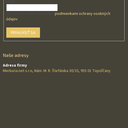
Email
Vložením e-mailu súhlasíte s
podmienkami ochrany osobných
údajov
PRIHLÁSIŤ SA
Naše adresy
Adresa firmy
Merkuria.net s.r.o, Nám. M. R. Štefánika 30/33, 955 01 Topoľčany