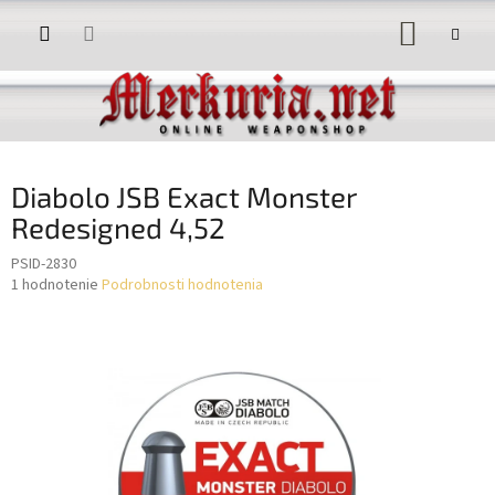
Prejsť
NÁKUP
na
obsah
KOŠÍK
Diabolo JSB Exact Monster
Redesigned 4,52
PSID-2830
Priemerné
1 hodnotenie
Podrobnosti hodnotenia
hodnotenie
produktu
je
5,0
z
5
hviezdičiek.