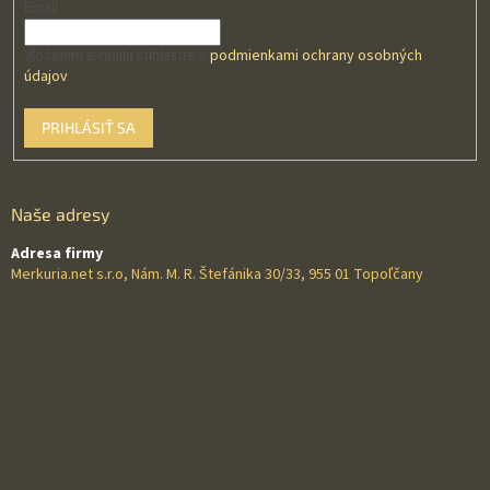
Email
Vložením e-mailu súhlasíte s
podmienkami ochrany osobných
údajov
PRIHLÁSIŤ SA
Naše adresy
Adresa firmy
Merkuria.net s.r.o, Nám. M. R. Štefánika 30/33, 955 01 Topoľčany