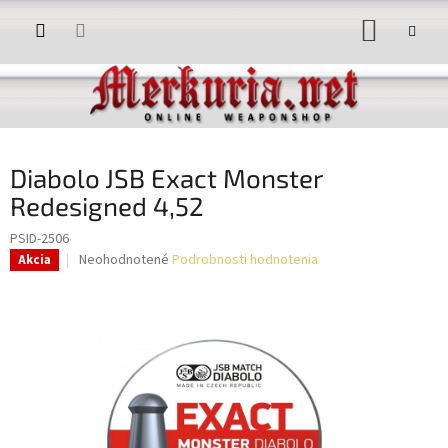
Prejsť
NÁKUP
na
obsah
KOŠÍK
Diabolo JSB Exact Monster
Redesigned 4,52
PSID-2506
Priemerné
Neohodnotené
Podrobnosti hodnotenia
Akcia
hodnotenie
produktu
je
0,0
z
5
hviezdičiek.