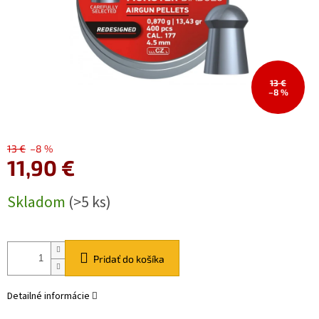
13 €
–8 %
13 €
–8 %
11,90 €
Jednotková
Skladom
(>5 ks)
cena:
Pridať do košíka
Detailné informácie