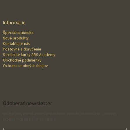
Z
á
p
ä
Informácie
t
Špeciálna ponuka
i
Nové produkty
e
Kontaktujte nás
Poštovné a doručenie
Strelecké kurzy ARS Academy
Obchodné podmienky
Ochrana osobných údajov
Odoberať newsletter
Vložte svoj e-mail a my Vám budeme zasielať informácie o nových
produktoch na našom e-shope.