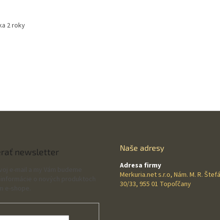
ka 2 roky
Naše adresy
rať newsletter
Adresa firmy
svoj e-mail a my Vám budeme
Merkuria.net s.r.o, Nám. M. R. Štef
 informácie o nových produktoch
30/33, 955 01 Topoľčany
m e-shope.