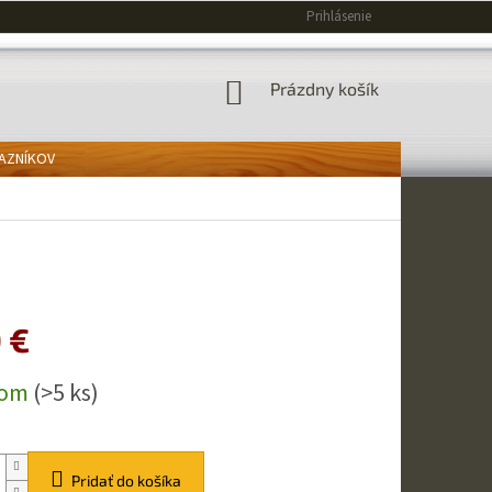
Prihlásenie
NÁKUPNÝ
Prázdny košík
KOŠÍK
KAZNÍKOV
 €
ová
dom
(>5 ks)
Pridať do košíka