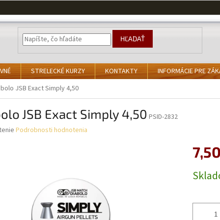
HĽADAŤ
VNÉ
STRELECKÉ KURZY
KONTAKTY
INFORMÁCIE PRE ZÁ
abolo JSB Exact Simply 4,50
olo JSB Exact Simply 4,50
PSID-2832
né
tenie
Podrobnosti hodnotenia
nie
7,50
u
Jednotk
Skla
cena:
iek.