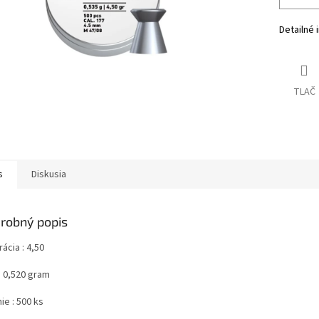
Detailné 
TLAČ
s
Diskusia
robný popis
rácia : 4,50
: 0,520 gram
ie : 500 ks