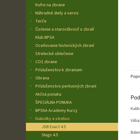
Kufre na zbrane
Náhradné diely a servis
Terče
Čistenie a starostlivosť o zbraň
Klub BPSA
Oceňovanie historických zbraní
Strelecké oblečenie
CO2 zbrane
Príslušenstvo k zbraniam
Popi
Obrana
Príslušenstvo perkusných zbraní
Akčná ponuka
Pod
ŠPECIÁLNA PONUKA
Kalib
BPShA Academy Kurzy
Diabolky a strelivo
Váha
JSB Exact 4.5
Balen
Slugs 4.5