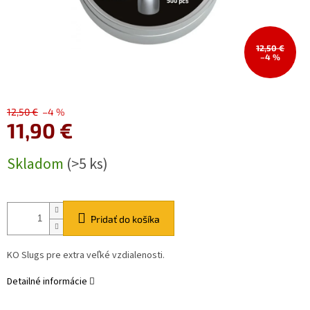
12,50 €
–4 %
12,50 €
–4 %
11,90 €
Jednotková
Skladom
(>5 ks)
cena:
Pridať do košíka
KO Slugs pre extra veľké vzdialenosti.
Detailné informácie