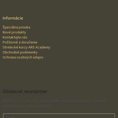
Z
á
p
ä
Informácie
t
Špeciálna ponuka
i
Nové produkty
e
Kontaktujte nás
Poštovné a doručenie
Strelecké kurzy ARS Academy
Obchodné podmienky
Ochrana osobných údajov
Odoberať newsletter
Vložte svoj e-mail a my Vám budeme zasielať informácie o nových
produktoch na našom e-shope.
Email