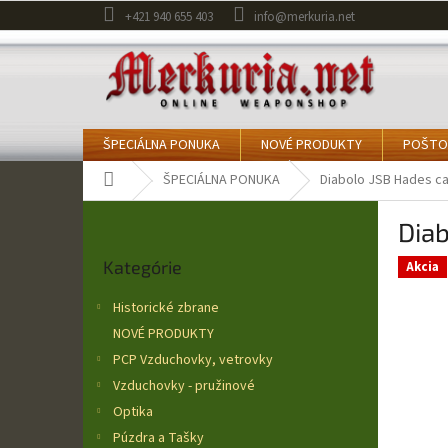
Prejsť
+421 940 655 403
info@merkuria.net
na
obsah
ŠPECIÁLNA PONUKA
NOVÉ PRODUKTY
POŠTO
Domov
ŠPECIÁLNA PONUKA
Diabolo JSB Hades ca
B
Diab
o
Preskočiť
č
Kategórie
kategórie
Akcia
n
ý
Historické zbrane
p
NOVÉ PRODUKTY
a
PCP Vzduchovky, vetrovky
n
e
Vzduchovky - pružinové
l
Optika
Púzdra a Tašky