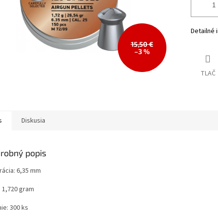
Detailné 
15,50 €
–3 %
TLAČ
s
Diskusia
robný popis
rácia: 6,35 mm
: 1,720 gram
ie: 300 ks