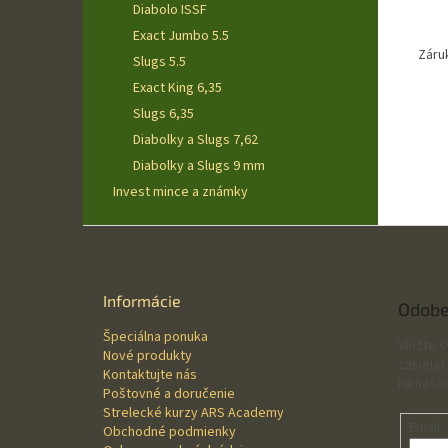
Diabolo ISSF
Exact Jumbo 5.5
Záru
Slugs 5.5
Exact King 6,35
Slugs 6,35
Diabolky a Slugs 7,62
Diabolky a Slugs 9 mm
Invest mince a známky
Z
á
p
ä
Informácie
Odobe
t
Špeciálna ponuka
i
Vložte 
Nové produkty
e
zasielať
Kontaktujte nás
na našo
Poštovné a doručenie
Strelecké kurzy ARS Academy
Email
Obchodné podmienky