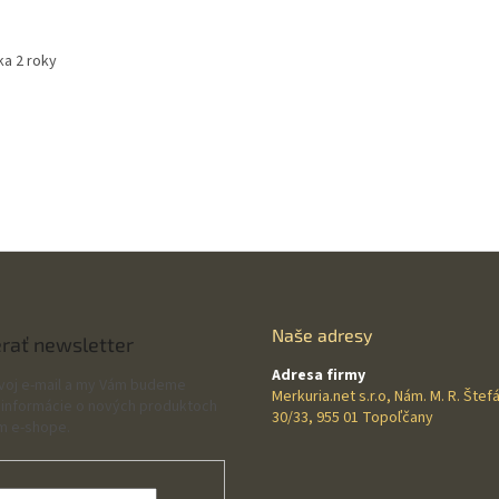
ka 2 roky
Naše adresy
rať newsletter
Adresa firmy
svoj e-mail a my Vám budeme
Merkuria.net s.r.o, Nám. M. R. Štef
 informácie o nových produktoch
30/33, 955 01 Topoľčany
m e-shope.