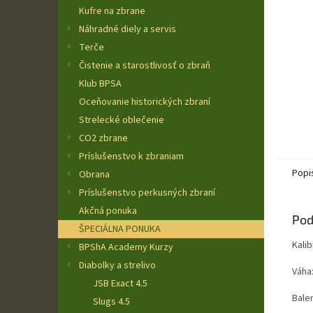
Kufre na zbrane
Náhradné diely a servis
Terče
Čistenie a starostlivosť o zbraň
Klub BPSA
Oceňovanie historických zbraní
Strelecké oblečenie
CO2 zbrane
Príslušenstvo k zbraniam
Popi
Obrana
Príslušenstvo perkusných zbraní
Akčná ponuka
Pod
ŠPECIÁLNA PONUKA
Kalib
BPShA Academy Kurzy
Diabolky a strelivo
Váha
JSB Exact 4.5
Balen
Slugs 4.5