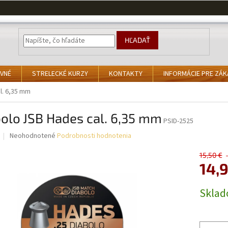
HĽADAŤ
VNÉ
STRELECKÉ KURZY
KONTAKTY
INFORMÁCIE PRE ZÁ
l. 6,35 mm
olo JSB Hades cal. 6,35 mm
PSID-2525
Priemerné
Neohodnotené
Podrobnosti hodnotenia
hodnotenie
produktu
15,50 €
je
14,
0,0
z
Jednotk
Skla
5
cena:
hviezdičiek.