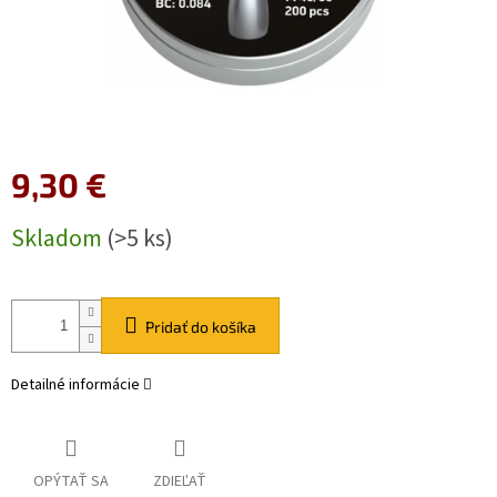
9,30 €
Jednotková
Skladom
(>5 ks)
cena:
Pridať do košíka
Detailné informácie
OPÝTAŤ SA
ZDIEĽAŤ