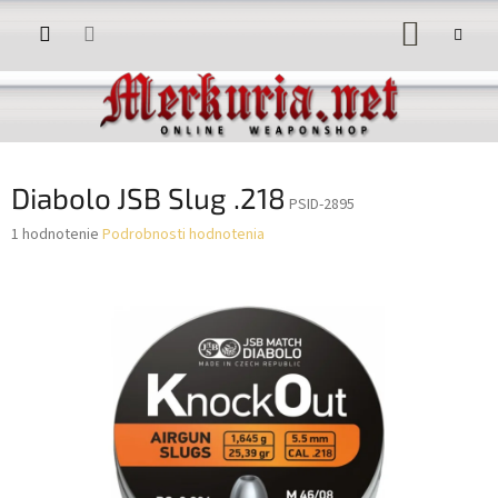
Prejsť
NÁKUP
na
obsah
KOŠÍK
Diabolo JSB Slug .218
PSID-2895
Priemerné
1 hodnotenie
Podrobnosti hodnotenia
hodnotenie
produktu
je
5,0
z
5
hviezdičiek.