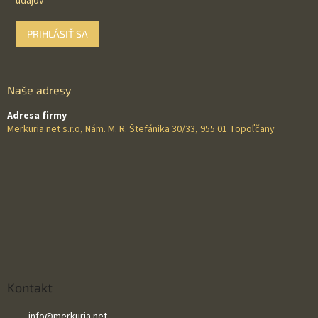
údajov
PRIHLÁSIŤ SA
Naše adresy
Adresa firmy
Merkuria.net s.r.o, Nám. M. R. Štefánika 30/33, 955 01 Topoľčany
Kontakt
info
@
merkuria.net