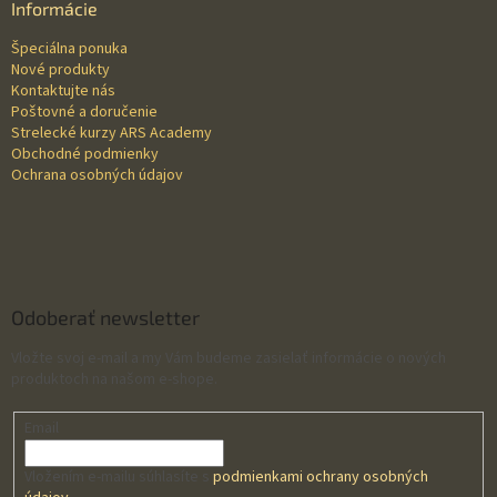
ä
Informácie
t
Špeciálna ponuka
i
Nové produkty
e
Kontaktujte nás
Poštovné a doručenie
Strelecké kurzy ARS Academy
Obchodné podmienky
Ochrana osobných údajov
Odoberať newsletter
Vložte svoj e-mail a my Vám budeme zasielať informácie o nových
produktoch na našom e-shope.
Email
Vložením e-mailu súhlasíte s
podmienkami ochrany osobných