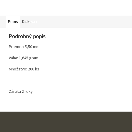
Popis
Diskusia
Podrobný popis
Priemer: 5,50 mm
Váha: 1,645 gram
Množstvo: 200 ks
Záruka 2 roky
Z
á
p