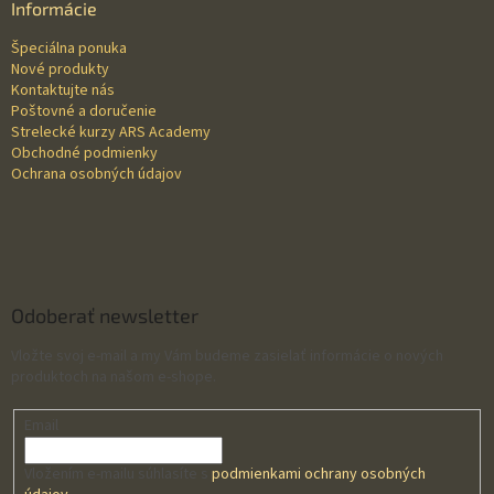
ä
Informácie
t
Špeciálna ponuka
i
Nové produkty
e
Kontaktujte nás
Poštovné a doručenie
Strelecké kurzy ARS Academy
Obchodné podmienky
Ochrana osobných údajov
Odoberať newsletter
Vložte svoj e-mail a my Vám budeme zasielať informácie o nových
produktoch na našom e-shope.
Email
Vložením e-mailu súhlasíte s
podmienkami ochrany osobných