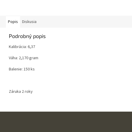
Popis
Diskusia
Podrobný popis
Kalibrácia: 6,37
Váha: 2,170 gram
Balenie: 150 ks
Záruka 2 roky
Z
á
p