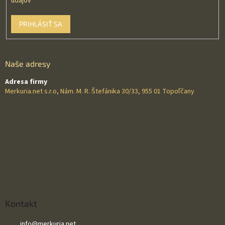
údajov
PRIHLÁSIŤ SA
Naše adresy
Adresa firmy
Merkuria.net s.r.o, Nám. M. R. Štefánika 30/33, 955 01 Topoľčany
Kontakt
info
@
merkuria.net