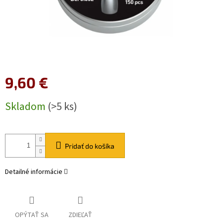
9,60 €
Jednotková
Skladom
(>5 ks)
cena:
Pridať do košíka
Detailné informácie
OPÝTAŤ SA
ZDIEĽAŤ