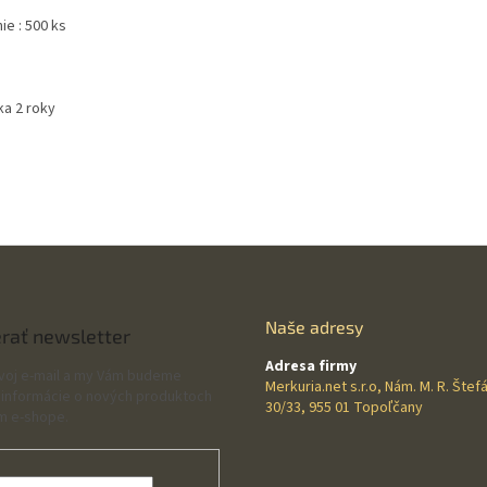
ie : 500 ks
ka 2 roky
Naše adresy
rať newsletter
Adresa firmy
svoj e-mail a my Vám budeme
Merkuria.net s.r.o, Nám. M. R. Štef
 informácie o nových produktoch
30/33, 955 01 Topoľčany
m e-shope.