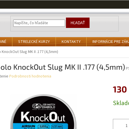
HĽADAŤ
VNÉ
STRELECKÉ KURZY
KONTAKTY
INFORMÁCIE PRE ZÁ
o KnockOut Slug MK II .177 (4,5mm)
olo KnockOut Slug MK II .177 (4,5mm)
P
né
tenie
Podrobnosti hodnotenia
nie
130
u
Jednotk
Skla
cena:
iek.