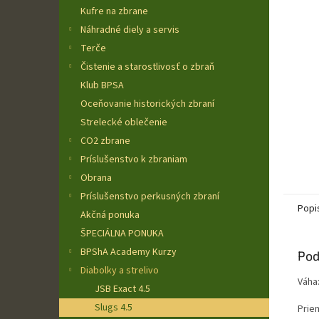
Kufre na zbrane
Náhradné diely a servis
Terče
Čistenie a starostlivosť o zbraň
Klub BPSA
Oceňovanie historických zbraní
Strelecké oblečenie
CO2 zbrane
Príslušenstvo k zbraniam
Obrana
Príslušenstvo perkusných zbraní
Popi
Akčná ponuka
ŠPECIÁLNA PONUKA
BPShA Academy Kurzy
Pod
Diabolky a strelivo
Váha:
JSB Exact 4.5
Slugs 4.5
Prie