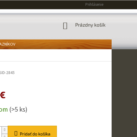
Prihlásenie
NÁKUPNÝ
Prázdny košík
KOŠÍK
KAZNÍKOV
SID-2845
 €
ová
dom
(>5 ks)
Pridať do košíka