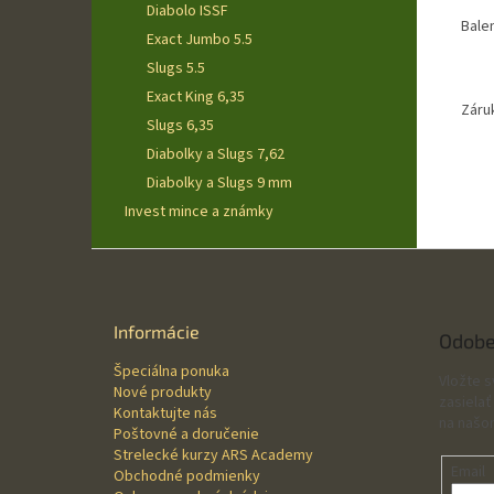
Diabolo ISSF
Balen
Exact Jumbo 5.5
Slugs 5.5
Exact King 6,35
Záru
Slugs 6,35
Diabolky a Slugs 7,62
Diabolky a Slugs 9 mm
Invest mince a známky
Z
á
p
ä
Informácie
Odobe
t
Špeciálna ponuka
i
Vložte 
Nové produkty
e
zasielať
Kontaktujte nás
na našo
Poštovné a doručenie
Strelecké kurzy ARS Academy
Email
Obchodné podmienky