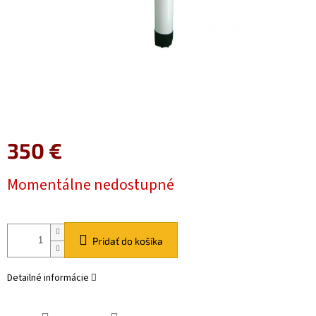
350 €
Jednotková
Momentálne nedostupné
cena:
Pridať do košíka
Detailné informácie