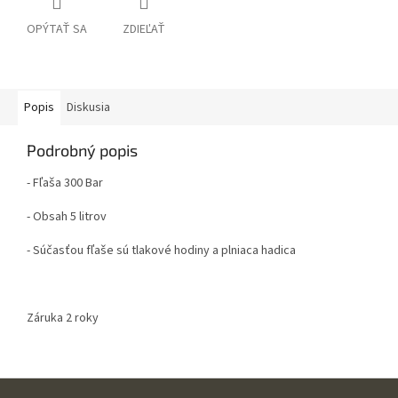
OPÝTAŤ SA
ZDIEĽAŤ
Popis
Diskusia
Podrobný popis
- Fľaša 300 Bar
- Obsah 5 litrov
- Súčasťou fľaše sú tlakové hodiny a plniaca hadica
Záruka 2 roky
Z