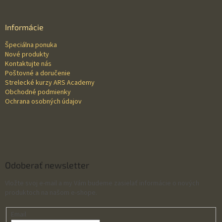
á
p
ä
Informácie
t
Špeciálna ponuka
i
Nové produkty
e
Kontaktujte nás
Poštovné a doručenie
Strelecké kurzy ARS Academy
Obchodné podmienky
Ochrana osobných údajov
Odoberať newsletter
Vložte svoj e-mail a my Vám budeme zasielať informácie o nových
produktoch na našom e-shope.
Email