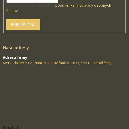
Vložením e-mailu súhlasíte s
podmienkami ochrany osobných
údajov
PRIHLÁSIŤ SA
Naše adresy
Adresa firmy
Merkuria.net s.r.o, Nám. M. R. Štefánika 30/33, 955 01 Topoľčany
Kontakt