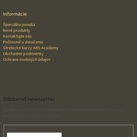
p
ä
Informácie
t
Špeciálna ponuka
i
Nové produkty
e
Kontaktujte nás
Poštovné a doručenie
Strelecké kurzy ARS Academy
Obchodné podmienky
Ochrana osobných údajov
Odoberať newsletter
Vložte svoj e-mail a my Vám budeme zasielať informácie o nových
produktoch na našom e-shope.
Email