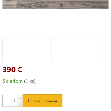
390 €
Jednotková
Skladom
(1 ks)
cena:
Pridať do košíka