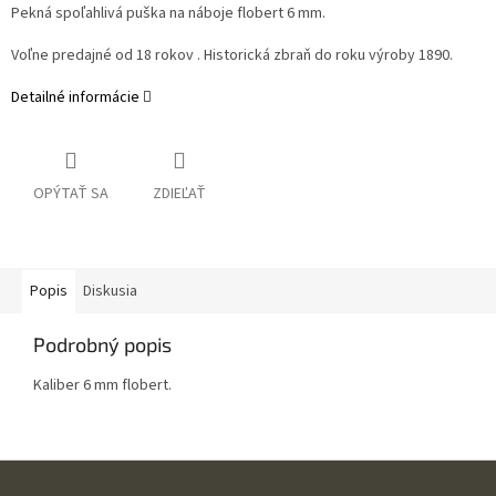
Pekná spoľahlivá puška na náboje flobert 6 mm.
Voľne predajné od 18 rokov . Historická zbraň do roku výroby 1890.
Detailné informácie
OPÝTAŤ SA
ZDIEĽAŤ
Popis
Diskusia
Podrobný popis
Kaliber 6 mm flobert.
Z
á