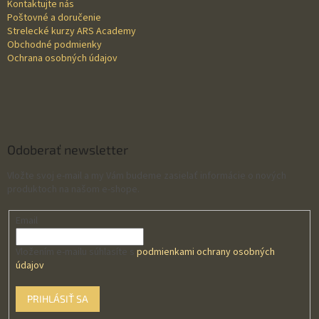
Kontaktujte nás
Poštovné a doručenie
Strelecké kurzy ARS Academy
Obchodné podmienky
Ochrana osobných údajov
Odoberať newsletter
Vložte svoj e-mail a my Vám budeme zasielať informácie o nových
produktoch na našom e-shope.
Email
Vložením e-mailu súhlasíte s
podmienkami ochrany osobných
údajov
PRIHLÁSIŤ SA