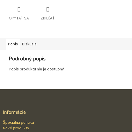
OPÝTAŤ SA
ZDIEĽAŤ
Popis
Diskusia
Podrobný popis
Popis produktu nie je dostupný
Z
á
p
ä
Informácie
t
Špeciálna ponuka
i
Nové produkty
e