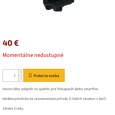
40 €
Jednotková
Momentálne nedostupné
cena:
Pridať do košíka
Univerzálny adaptér na spektiv pre fotoaparát alebo smartfon.
Ideálna pomôcka na zaznamenanie prírody či Vašich zásahov v terči.
Záruka 2 roky.