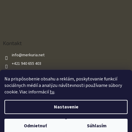
Kontakt
info
@
merkuria.net
+421 940 655 403
+421 940 655 403
Na prispôsobenie obsahu a reklám, poskytovanie funkcií
Merkuria.net
sociálnych médií a analýzu návštevnosti používame súbory
cookie. Viac informácií
tu
.
Vytvoril Shoptet
Nastavenie
Oznamujeme našim zákazníkom že všetky naše vzduchové zbrane sú
Copyright 2026
Merkuria.net
. Všetky práva vyhradené.
Upraviť
predávané s výkonom do 17J v súlade so zákonom. Za akékoľvek
Odmietnuť
Súhlasím
nastavenie cookies
dodatočné úpravy zákazníkom nenesieme zodpovednosť.