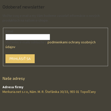
Odoberať newsletter
Vložte svoj e-mail a my Vám budeme zasielať informácie o nových
produktoch na našom e-shope.
Email
Vložením e-mailu súhlasíte s
podmienkami ochrany osobných
údajov
PRIHLÁSIŤ SA
Naše adresy
Adresa firmy
Merkuria.net s.r.o, Nám. M. R. Štefánika 30/33, 955 01 Topoľčany