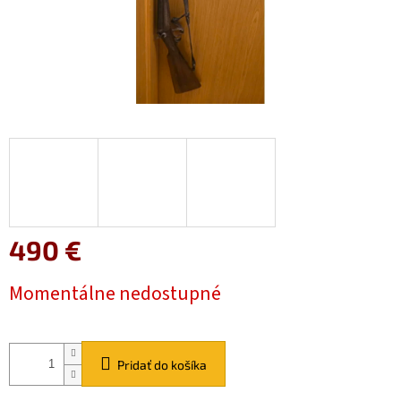
490 €
Jednotková
Momentálne nedostupné
cena:
Pridať do košíka