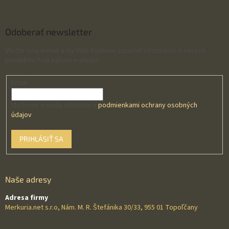
Odoberať newsletter
Vložte svoj e-mail a my Vám budeme zasielať informácie o nových
produktoch na našom e-shope.
Email
Vložením e-mailu súhlasíte s
podmienkami ochrany osobných
údajov
PRIHLÁSIŤ SA
Naše adresy
Adresa firmy
Merkuria.net s.r.o, Nám. M. R. Štefánika 30/33, 955 01 Topoľčany