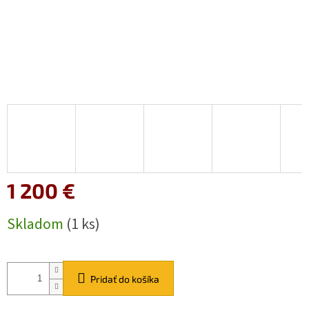
1 200 €
Jednotková
Skladom
(1 ks)
cena:
Pridať do košíka