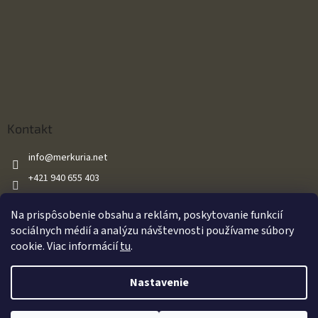
Kontakt
info
@
merkuria.net
+421 940 655 403
+421 940 655 403
Na prispôsobenie obsahu a reklám, poskytovanie funkcií
Merkuria.net
sociálnych médií a analýzu návštevnosti používame súbory
cookie. Viac informácií
tu
.
Vytvoril Shoptet
Nastavenie
Oznamujeme našim zákazníkom že všetky naše vzduchové zbrane sú
Copyright 2026
Merkuria.net
. Všetky práva vyhradené.
Upraviť