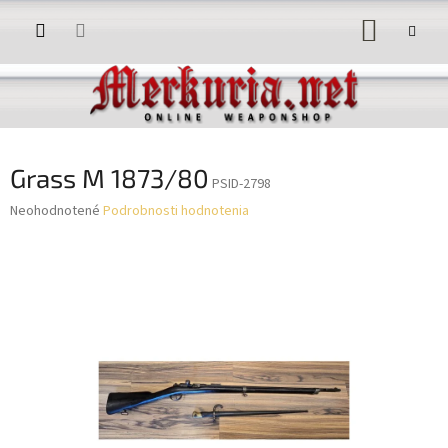
Prejsť
NÁKUP
na
obsah
KOŠÍK
Grass M 1873/80
PSID-2798
Priemerné
Neohodnotené
Podrobnosti hodnotenia
hodnotenie
produktu
je
0,0
z
5
hviezdičiek.