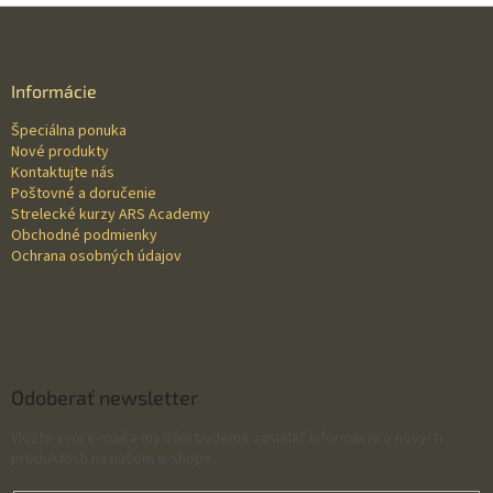
Z
á
p
ä
Informácie
t
Špeciálna ponuka
i
Nové produkty
e
Kontaktujte nás
Poštovné a doručenie
Strelecké kurzy ARS Academy
Obchodné podmienky
Ochrana osobných údajov
Odoberať newsletter
Vložte svoj e-mail a my Vám budeme zasielať informácie o nových
produktoch na našom e-shope.