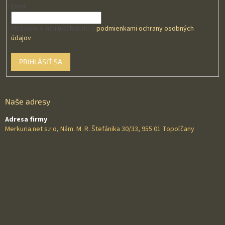
Email
Vložením e-mailu súhlasíte s
podmienkami ochrany osobných
údajov
PRIHLÁSIŤ SA
Naše adresy
Adresa firmy
Merkuria.net s.r.o, Nám. M. R. Štefánika 30/33, 955 01 Topoľčany