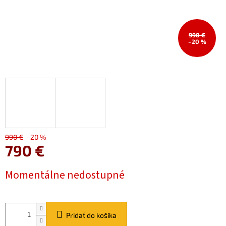
990 €
–20 %
990 €
–20 %
790 €
Jednotková
Momentálne nedostupné
cena:
Pridať do košíka