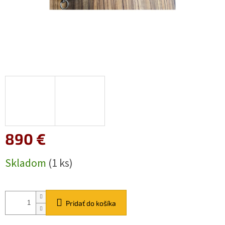
890 €
Jednotková
Skladom
(1 ks)
cena:
Pridať do košíka