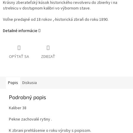
Krásny zberateľský kúsok historického revolveru do zbierky i na
strelnicu v dostupnom kalibri vo výbornom stave.
Voľne predajné od 18 rokov ,-historická zbraň do roku 1890.
Detailné informácie
OPÝTAŤ SA
ZDIEĽAŤ
Popis
Diskusia
Podrobný popis
Kaliber 38
Pekne zachovalé rytiny .
K zbrani prehlásenie o roku výroby s popisom.