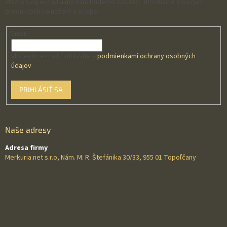
Vložte svoj e-mail a my Vám budeme zasielať informácie o nových
produktoch na našom e-shope.
Email
Vložením e-mailu súhlasíte s
podmienkami ochrany osobných
údajov
PRIHLÁSIŤ SA
Naše adresy
Adresa firmy
Merkuria.net s.r.o, Nám. M. R. Štefánika 30/33, 955 01 Topoľčany