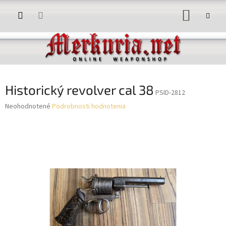
Prejsť
NÁKUP
na
obsah
KOŠÍK
Historický revolver cal 38
PSID-2812
Priemerné
Neohodnotené
Podrobnosti hodnotenia
hodnotenie
produktu
je
0,0
z
5
hviezdičiek.