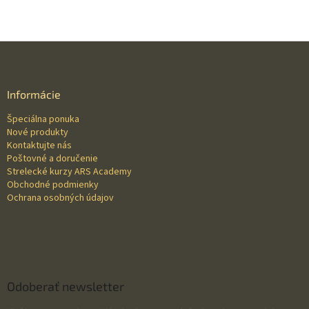
Z
á
p
ä
Informácie
t
Špeciálna ponuka
i
Nové produkty
e
Kontaktujte nás
Poštovné a doručenie
Strelecké kurzy ARS Academy
Obchodné podmienky
Ochrana osobných údajov
Odoberať newsletter