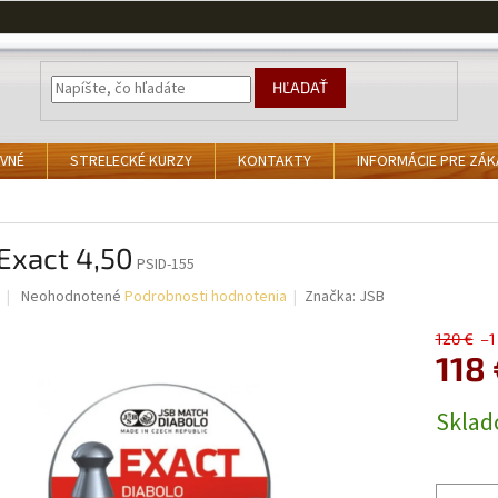
HĽADAŤ
VNÉ
STRELECKÉ KURZY
KONTAKTY
INFORMÁCIE PRE ZÁ
Exact 4,50
PSID-155
Priemerné
Neohodnotené
Podrobnosti hodnotenia
Značka:
JSB
hodnotenie
produktu
120 €
–1
je
118 
0,0
z
Jednotk
Skla
5
cena:
hviezdičiek.