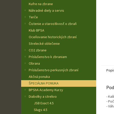
Kufre na zbrane
Náhradné diely a servis
Terče
Čistenie a starostlivosť o zbraň
Klub BPSA
Oceňovanie historických zbraní
Strelecké oblečenie
CO2 zbrane
Príslušenstvo k zbraniam
Obrana
Príslušenstvo perkusných zbraní
Popi
Akčná ponuka
ŠPECIÁLNA PONUKA
Pod
BPShA Academy Kurzy
Diabolky a strelivo
- Kal
- Poč
JSB Exact 4.5
- Váh
Slugs 4.5