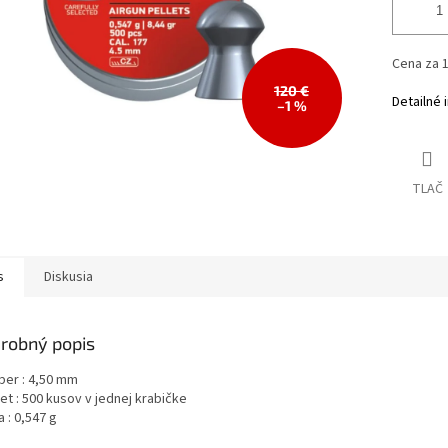
Cena za 1
120 €
Detailné 
–1 %
TLAČ
s
Diskusia
robný popis
iber : 4,50 mm
et : 500 kusov v jednej krabičke
a : 0,547 g