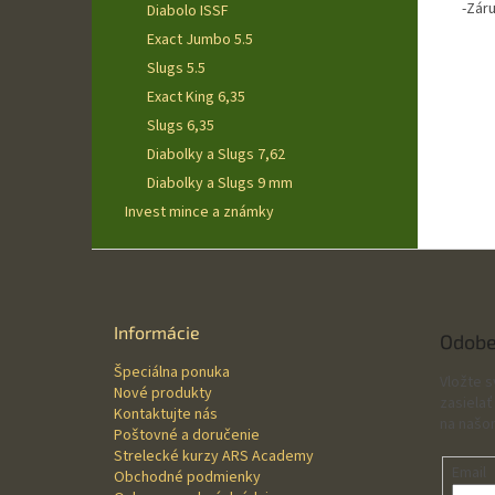
-Zár
Diabolo ISSF
Exact Jumbo 5.5
Slugs 5.5
Exact King 6,35
Slugs 6,35
Diabolky a Slugs 7,62
Diabolky a Slugs 9 mm
Invest mince a známky
Z
á
p
ä
Informácie
Odobe
t
Špeciálna ponuka
i
Vložte 
Nové produkty
e
zasielať
Kontaktujte nás
na našo
Poštovné a doručenie
Strelecké kurzy ARS Academy
Email
Obchodné podmienky