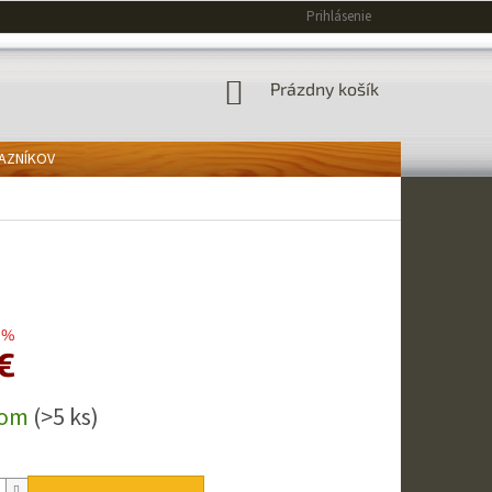
Prihlásenie
NÁKUPNÝ
Prázdny košík
KOŠÍK
KAZNÍKOV
 %
€
ová
dom
(>5 ks)