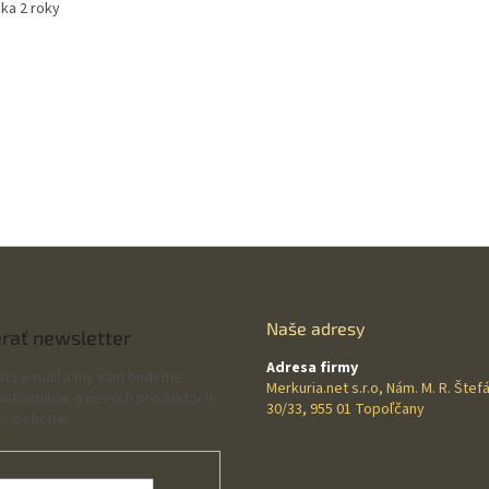
uka 2 roky
Naše adresy
rať newsletter
Adresa firmy
svoj e-mail a my Vám budeme
Merkuria.net s.r.o, Nám. M. R. Štef
 informácie o nových produktoch
30/33, 955 01 Topoľčany
m e-shope.