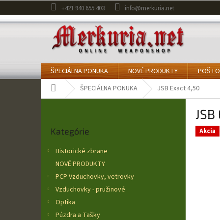
Prejsť
+421 940 655 403
info@merkuria.net
na
obsah
ŠPECIÁLNA PONUKA
NOVÉ PRODUKTY
POŠTO
Domov
ŠPECIÁLNA PONUKA
JSB Exact 4,50
B
JSB 
o
Preskočiť
č
Kategórie
kategórie
Akcia
n
ý
Historické zbrane
p
NOVÉ PRODUKTY
a
PCP Vzduchovky, vetrovky
n
e
Vzduchovky - pružinové
l
Optika
Púzdra a Tašky