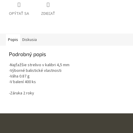
OPÝTAŤ SA
ZDIEĽAŤ
Popis
Diskusia
Podrobný popis
-Najťažšie strelivo v kalibri 4,5 mm
-Výborné balistické vlastnosti
-Váha 0.87 g
-V balení 400 ks
-Záruka 2 roky
Z
á
p