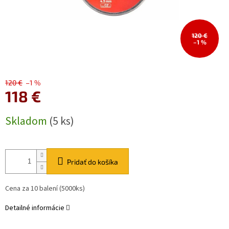
120 €
–1 %
120 €
–1 %
118 €
Jednotková
Skladom
(5 ks)
cena:
Pridať do košíka
Cena za 10 balení (5000ks)
Detailné informácie