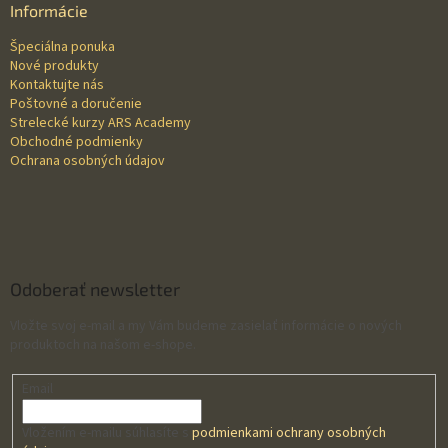
ä
Informácie
t
Špeciálna ponuka
i
Nové produkty
e
Kontaktujte nás
Poštovné a doručenie
Strelecké kurzy ARS Academy
Obchodné podmienky
Ochrana osobných údajov
Odoberať newsletter
Vložte svoj e-mail a my Vám budeme zasielať informácie o nových
produktoch na našom e-shope.
Email
Vložením e-mailu súhlasíte s
podmienkami ochrany osobných