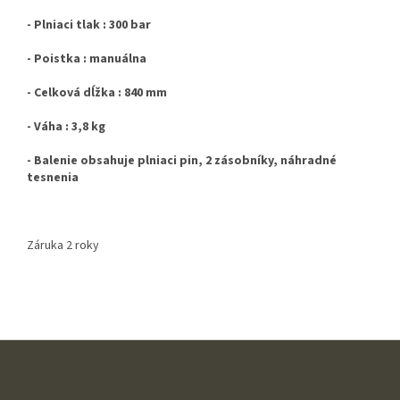
- Plniaci tlak : 300 bar
- Poistka : manuálna
- Celková dĺžka : 840 mm
- Váha : 3,8 kg
- Balenie obsahuje plniaci pin, 2 zásobníky, náhradné
tesnenia
Záruka 2 roky
Z
á
p