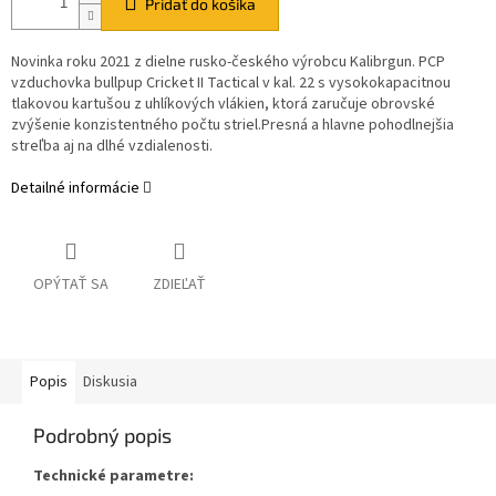
Pridať do košíka
Novinka roku 2021 z dielne rusko-českého výrobcu Kalibrgun. PCP
vzduchovka bullpup Cricket II Tactical v kal. 22 s vysokokapacitnou
tlakovou kartušou z uhlíkových vlákien, ktorá zaručuje obrovské
zvýšenie konzistentného počtu striel.Presná a hlavne pohodlnejšia
streľba aj na dlhé vzdialenosti.
Detailné informácie
OPÝTAŤ SA
ZDIEĽAŤ
Popis
Diskusia
Podrobný popis
Technické parametre: