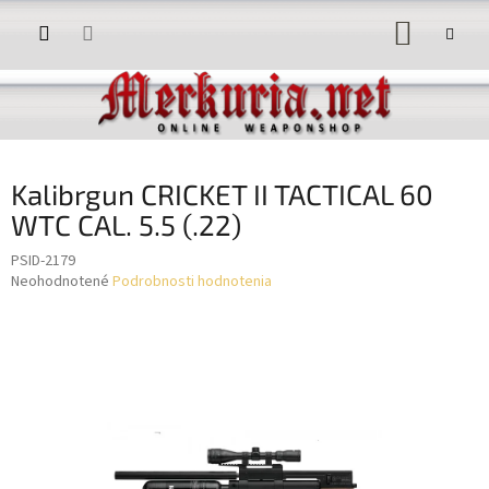
Prejsť
NÁKUP
na
obsah
KOŠÍK
Kalibrgun CRICKET II TACTICAL 60
WTC CAL. 5.5 (.22)
PSID-2179
Priemerné
Neohodnotené
Podrobnosti hodnotenia
hodnotenie
produktu
je
0,0
z
5
hviezdičiek.