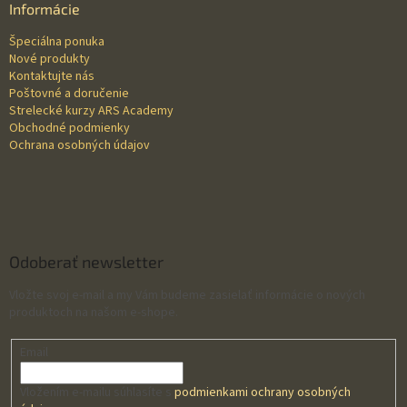
ä
Informácie
t
Špeciálna ponuka
i
Nové produkty
e
Kontaktujte nás
Poštovné a doručenie
Strelecké kurzy ARS Academy
Obchodné podmienky
Ochrana osobných údajov
Odoberať newsletter
Vložte svoj e-mail a my Vám budeme zasielať informácie o nových
produktoch na našom e-shope.
Email
Vložením e-mailu súhlasíte s
podmienkami ochrany osobných