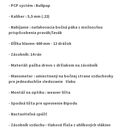
- PCP systém : Bullpup
- Kaliber : 5,5 mm (.22)
- Nabíjanie : naťahovacia bočná páka s možnosťou
prispôsobenia pravák/ľavák
- Dĺžka hlavne: 600 mm - 12 drážok
- Zásobník: 14 rán
- Materiál: pažba drevo s držiakom na zásobník
- Manometer : umiestnený na bočnej strane vzduchovky
pre jednoduchšie sledovanie tlaku
- Montáž na optiku : weaver lišta
- Spodná lišta pre upevnenie Bipodu
- Nastaviteľná spúšť
- Zásobník vzduchu : tlaková fľaša z uhlíkových vlákien