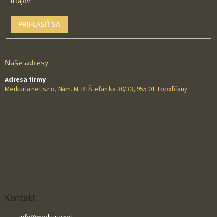
údajov
PRIHLÁSIŤ SA
Naše adresy
Adresa firmy
Merkuria.net s.r.o, Nám. M. R. Štefánika 30/33, 955 01 Topoľčany
Kontakt
info
@
merkuria.net