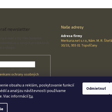
Naše adresy
rať newsletter
Adresa firmy
svoj e-mail a my Vám budeme
Merkuria.net s.r.o, Nám. M. R. Štef
 informácie o nových produktoch
30/33, 955 01 Topoľčany
m e-shope.
ím e-mailu súhlasíte s
enkami ochrany osobných
v
enie obsahu a reklám, poskytovanie funkcií
Odmietnuť
édií a analýzu návštevnosti používame
HLÁSIŤ SA
e. Viac informácií
tu
.
 s
kom
ie
praviť nastavenie cookies