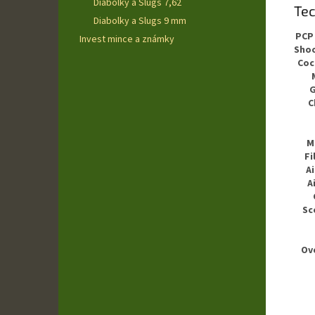
Diabolky a Slugs 7,62
Tec
Diabolky a Slugs 9 mm
PCP 
Invest mince a známky
Shoo
Coc
G
C
M
Fi
Ai
A
Sc
Ove