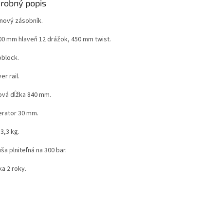
robný popis
anový zásobník.
00 mm hlaveň 12 drážok, 450 mm twist.
block.
er rail.
ová dĺžka 840 mm.
rator 30 mm.
3,3 kg.
ša plniteľná na 300 bar.
a 2 roky.