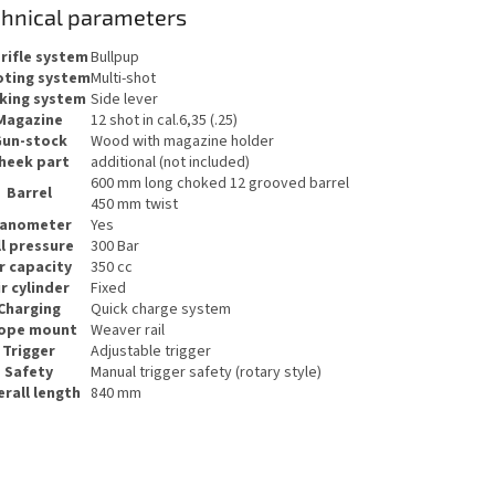
hnical parameters
rifle system
Bullpup
ting system
Multi-shot
king system
Side lever
Magazine
12 shot in cal.6,35 (.25)
un-stock
Wood with magazine holder
heek part
additional (not included)
600 mm long choked 12 grooved barrel
Barrel
450 mm twist
anometer
Yes
ll pressure
300 Bar
r capacity
350 cc
ir cylinder
Fixed
Charging
Quick charge system
ope mount
Weaver rail
Trigger
Adjustable trigger
Safety
Manual trigger safety (rotary style)
rall length
840 mm