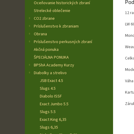
Pod
Oceňovanie historických zbraní
Strelecké oblečenie
12 r
CO2 zbrane
LW 6
Príslušenstvo k zbraniam
Obrana
Mono
Príslušenstvo perkusných zbraní
Weav
Akčná ponuka
ŠPECIÁLNA PONUKA
Celk
BPShA Academy Kurzy
Mode
Diabolky a strelivo
JSB Exact 4.5
Váha 
Slugs 4.5
Kartu
Diabolo ISSF
Záruk
Exact Jumbo 5.5
Slugs 5.5
Exact King 6,35
Slugs 6,35