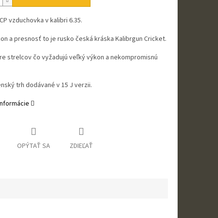
CP vzduchovka v kalibri 6.35.
on a presnosť to je rusko česká kráska Kalibrgun Cricket.
re strelcov čo vyžadujú veľký výkon a nekompromisnú
nský trh dodávané v 15 J verzii.
informácie
OPÝTAŤ SA
ZDIEĽAŤ