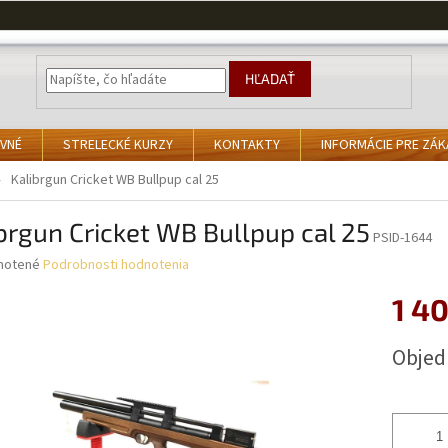
HĽADAŤ
VNÉ
STRELECKÉ KURZY
KONTAKTY
INFORMÁCIE PRE ZÁ
Kalibrgun Cricket WB Bullpup cal 25
brgun Cricket WB Bullpup cal 25
PSID-1644
né
notené
Podrobnosti hodnotenia
nie
1 4
u
Jednotk
Obje
cena:
iek.