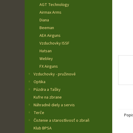
AGT Technology
Airmax Arms
Diana
Beeman
AEA Airguns
Vzduchovky ISSF
Hatsan
Webley
FX Airguns
Vzduchovky - pružinové
Optika
Púzdra a Tašky
Kufre na zbrane
Náhradné diely a servis
Terče
Popi
Čistenie a starostlivosť o zbraň
Klub BPSA