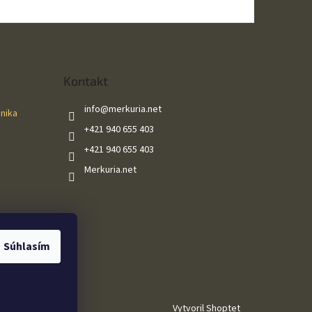
Kontakt
info
@
merkuria.net
ánika
+421 940 655 403
+421 940 655 403
Merkuria.net
Súhlasím
Vytvoril Shoptet