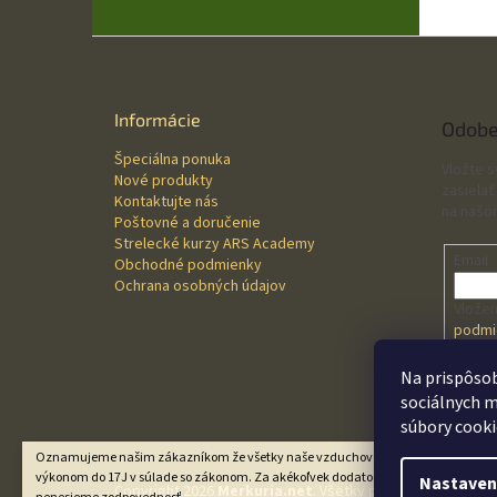
Z
á
p
ä
Informácie
Odobe
t
Špeciálna ponuka
i
Vložte 
Nové produkty
e
zasielať
Kontaktujte nás
na našo
Poštovné a doručenie
Strelecké kurzy ARS Academy
Email
Obchodné podmienky
Ochrana osobných údajov
Vložen
podmi
údajo
Na prispôsob
sociálnych m
PRI
súbory cooki
Oznamujeme našim zákazníkom že všetky naše vzduchové zbrane sú predávané
výkonom do 17J v súlade so zákonom. Za akékoľvek dodatočné úpravy zákazní
Nastaven
Copyright 2026
Merkuria.net
. Všetky práva vyhradené.
U