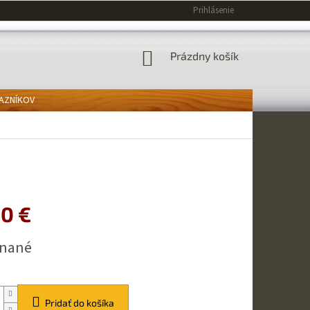
Prihlásenie
NÁKUPNÝ
Prázdny košík
KOŠÍK
KAZNÍKOV
00 €
ová
dnané
Pridať do košíka