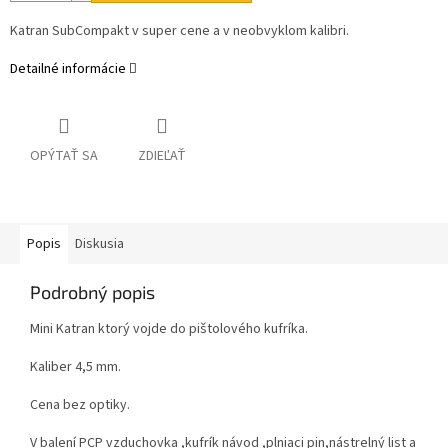
Katran SubCompakt v super cene a v neobvyklom kalibri.
Detailné informácie
OPÝTAŤ SA
ZDIEĽAŤ
Popis
Diskusia
Podrobný popis
Mini Katran ktorý vojde do pištolového kufríka.
Kaliber 4,5 mm.
Cena bez optiky.
V balení PCP vzduchovka ,kufrík návod ,plniaci pin,nástrelný list a