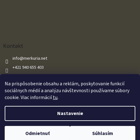
Kontakt
info
@
merkuria.net
+421 940 655 403
+421 940 655 403
Na prispôsobenie obsahu a reklám, poskytovanie funkcií
Merkuria.net
sociálnych médií a analýzu návštevnosti používame súbory
cookie. Viac informácií
tu
.
Vytvoril Shoptet
Nastavenie
Oznamujeme našim zákazníkom že všetky naše vzduchové zbrane sú
Copyright 2026
Merkuria.net
. Všetky práva vyhradené.
Upraviť
predávané s výkonom do 17J v súlade so zákonom. Za akékoľvek
Odmietnuť
Súhlasím
nastavenie cookies
dodatočné úpravy zákazníkom nenesieme zodpovednosť.