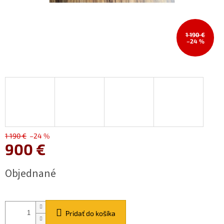
1 190 €
–24 %
1 190 €
–24 %
900 €
Jednotková
Objednané
cena:
Pridať do košíka