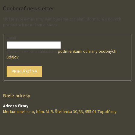
Odoberať newsletter
Vložte svoj e-mail a my Vám budeme zasielať informácie o nových
produktoch na našom e-shope.
Email
Vložením e-mailu súhlasíte s
podmienkami ochrany osobných
údajov
PRIHLÁSIŤ SA
Naše adresy
Adresa firmy
Merkuria.net s.r.o, Nám. M. R. Štefánika 30/33, 955 01 Topoľčany