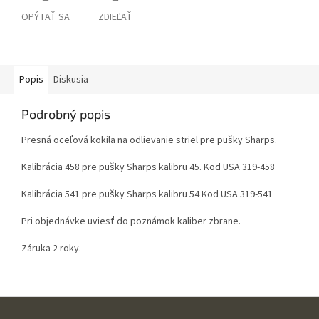
OPÝTAŤ SA
ZDIEĽAŤ
Popis
Diskusia
Podrobný popis
Presná oceľová kokila na odlievanie striel pre pušky Sharps.
Kalibrácia 458 pre pušky Sharps kalibru 45. Kod USA 319-458
Kalibrácia 541 pre pušky Sharps kalibru 54 Kod USA 319-541
Pri objednávke uviesť do poznámok kaliber zbrane.
Záruka 2 roky.
Z