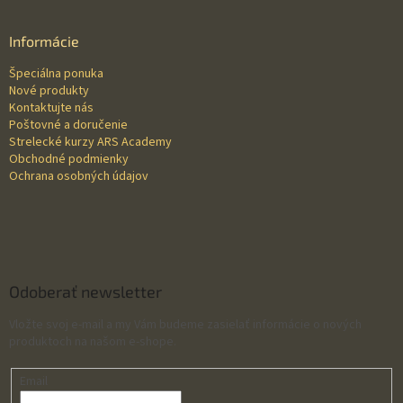
á
p
ä
Informácie
t
Špeciálna ponuka
i
Nové produkty
e
Kontaktujte nás
Poštovné a doručenie
Strelecké kurzy ARS Academy
Obchodné podmienky
Ochrana osobných údajov
Odoberať newsletter
Vložte svoj e-mail a my Vám budeme zasielať informácie o nových
produktoch na našom e-shope.
Email