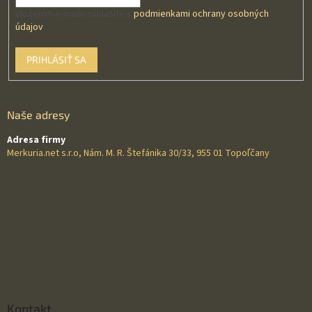
Vložením e-mailu súhlasíte s
podmienkami ochrany osobných
údajov
PRIHLÁSIŤ SA
Naše adresy
Adresa firmy
Merkuria.net s.r.o, Nám. M. R. Štefánika 30/33, 955 01 Topoľčany
Kontakt