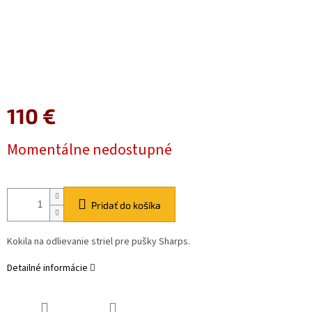
110 €
Jednotková
Momentálne nedostupné
cena:
Pridať do košíka
Kokila na odlievanie striel pre pušky Sharps.
Detailné informácie