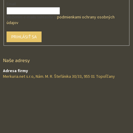
Email
Vložením e-mailu súhlasíte s
podmienkami ochrany osobných
údajov
PRIHLÁSIŤ SA
Naše adresy
Adresa firmy
Merkuria.net s.r.o, Nám. M. R. Štefánika 30/33, 955 01 Topoľčany