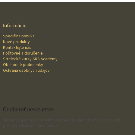
Z
á
p
ä
Informácie
t
Špeciálna ponuka
i
Nové produkty
e
Kontaktujte nás
Poštovné a doručenie
Strelecké kurzy ARS Academy
Obchodné podmienky
Ochrana osobných údajov
Odoberať newsletter
Vložte svoj e-mail a my Vám budeme zasielať informácie o nových
produktoch na našom e-shope.