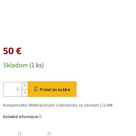
50 €
Jednotková
Skladom
(1 ks)
cena:
Pridať do košíka
Kompenzátor Weihrauch pre vzduchovky so závitom 1/2 UNF.
Detailné informácie