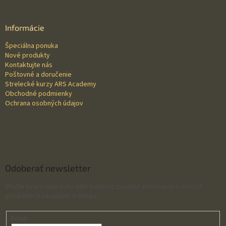
á
p
ä
Informácie
t
Špeciálna ponuka
i
Nové produkty
e
Kontaktujte nás
Poštovné a doručenie
Strelecké kurzy ARS Academy
Obchodné podmienky
Ochrana osobných údajov
Odoberať newsletter
Vložte svoj e-mail a my Vám budeme zasielať informácie o nových
produktoch na našom e-shope.
Email