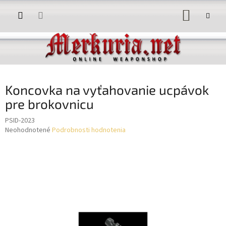
Prejsť
NÁKUP
na
obsah
KOŠÍK
Koncovka na vyťahovanie ucpávok
pre brokovnicu
PSID-2023
Priemerné
Neohodnotené
Podrobnosti hodnotenia
hodnotenie
produktu
je
0,0
z
5
hviezdičiek.