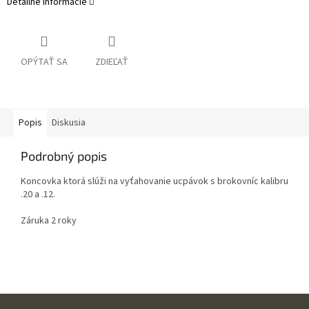
Detailné informácie
OPÝTAŤ SA
ZDIEĽAŤ
Popis
Diskusia
Podrobný popis
Koncovka ktorá slúži na vyťahovanie ucpávok s brokovníc kalibru
.20 a .12.
Záruka 2 roky
Z