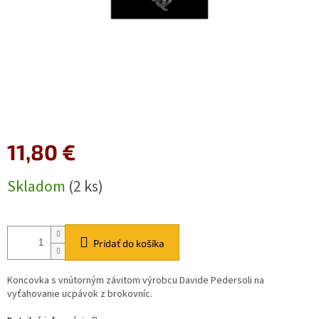
11,80 €
Jednotková
Skladom
(2 ks)
cena:
Pridať do košíka
Koncovka s vnútorným závitom výrobcu Davide Pedersoli na
vyťahovanie ucpávok z brokovníc.