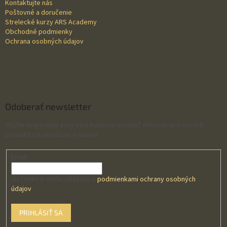
Kontaktujte nás
Poštovné a doručenie
Strelecké kurzy ARS Academy
Obchodné podmienky
Ochrana osobných údajov
Odoberať newsletter
Vložte svoj e-mail a my Vám budeme zasielať informácie o nových
produktoch na našom e-shope.
Email
Vložením e-mailu súhlasíte s
podmienkami ochrany osobných
údajov
PRIHLÁSIŤ SA