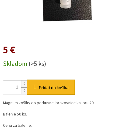
5 €
Jednotková
Skladom
(>5 ks)
cena:
Pridať do košíka
Magnum košíky do perkusnej brokovnice kalibru 20.
Balenie 50 ks.
Cena za balenie.