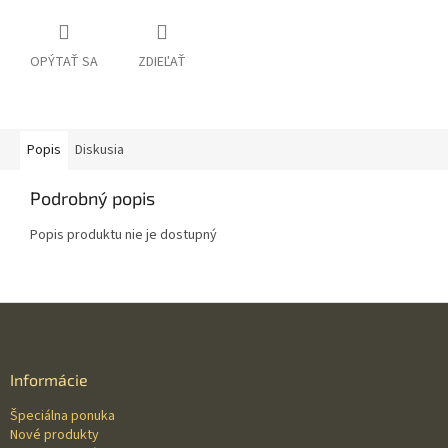
OPÝTAŤ SA
ZDIEĽAŤ
Popis
Diskusia
Podrobný popis
Popis produktu nie je dostupný
Z
á
p
ä
Informácie
t
Špeciálna ponuka
i
Nové produkty
e