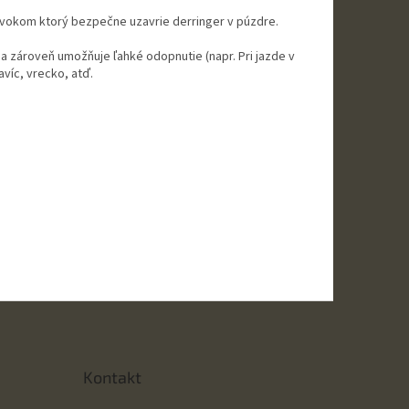
cvokom ktorý bezpečne uzavrie derringer v púzdre.
 zároveň umožňuje ľahké odopnutie (napr. Pri jazde v
víc, vrecko, atď.
Kontakt