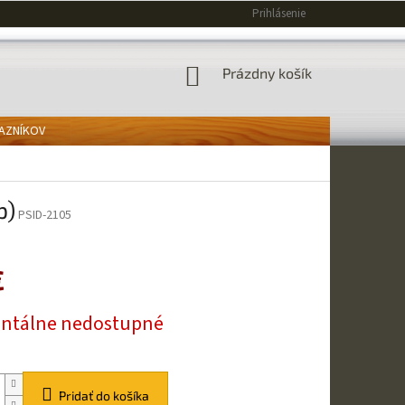
Prihlásenie
NÁKUPNÝ
Prázdny košík
KOŠÍK
KAZNÍKOV
p)
PSID-2105
€
ová
tálne nedostupné
Pridať do košíka