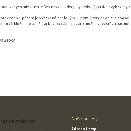
xponovaných miestach je šev navyše zdvojený. Poistný pásik je vybavený 
 prevedenie púzdra je vybavené oceľovým klipom, ktorý neodiera opasok a
mobile). Možno ho použiť aj bez opasku - puzdro možno zavesiť za pás noha
a 2 roky.
Naše adresy
rať newsletter
Adresa firmy