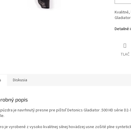
Kvalitné,
Gladiato
Detailné 
TLAČ
s
Diskusia
robný popis
 púzdra je navrhnutý presne pre pištoľ Detonics Gladiator .500 HD série D
le.
o je vyrobené z vysoko kvalitnej silnej hovädzej usne zošité plne syntetick