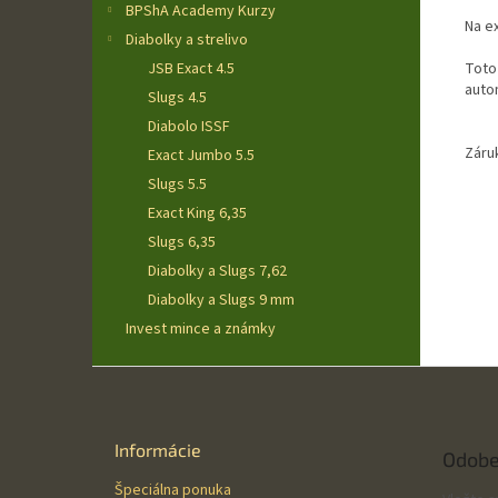
BPShA Academy Kurzy
Na e
Diabolky a strelivo
JSB Exact 4.5
Toto
auto
Slugs 4.5
Diabolo ISSF
Záruk
Exact Jumbo 5.5
Slugs 5.5
Exact King 6,35
Slugs 6,35
Diabolky a Slugs 7,62
Diabolky a Slugs 9 mm
Invest mince a známky
Z
á
p
ä
Informácie
Odobe
t
Špeciálna ponuka