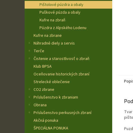
Pištolové púzdra a obaly
Puškové púzda a obaly
Kufre na zbraň
Púzdra z Alpského Lodenu
Kufre na zbrane
Náhradné diely a servis
Terče
Čistenie a starostlivosť o zbraň
Klub BPSA
Oceňovanie historických zbraní
Popi
Strelecké oblečenie
CO2 zbrane
Príslušenstvo k zbraniam
Pod
Obrana
Tvar
Príslušenstvo perkusných zbraní
pišto
Akčná ponuka
ŠPECIÁLNA PONUKA
Puzdr