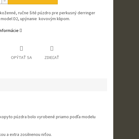
 koženné, ručne šité púzdro pre perkusný derringer
r model D2, upýnanie kovovým klipom.
informácie
OPÝTAŤ SA
ZDIEĽAŤ
2- kopyto púzdra bolo vyrobené priamo podľa modelu
ou a extra zosilnenou niťou.