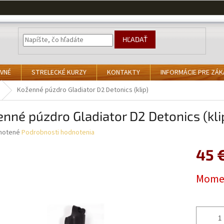
HĽADAŤ
VNÉ
STRELECKÉ KURZY
KONTAKTY
INFORMÁCIE PRE ZÁ
Koženné púzdro Gladiator D2 Detonics (klip)
nné púzdro Gladiator D2 Detonics (kli
né
notené
Podrobnosti hodnotenia
nie
45 
u
Jednotk
Momen
cena:
iek.