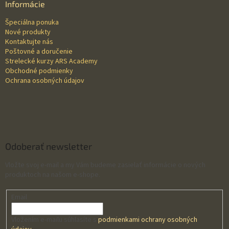
ä
Informácie
t
Špeciálna ponuka
i
Nové produkty
e
Kontaktujte nás
Poštovné a doručenie
Strelecké kurzy ARS Academy
Obchodné podmienky
Ochrana osobných údajov
Odoberať newsletter
Vložte svoj e-mail a my Vám budeme zasielať informácie o nových
produktoch na našom e-shope.
Email
Vložením e-mailu súhlasíte s
podmienkami ochrany osobných