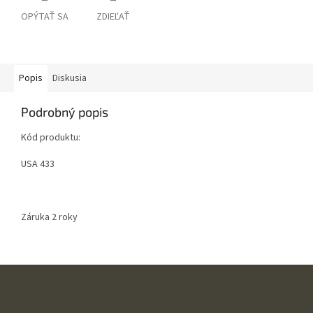
OPÝTAŤ SA
ZDIEĽAŤ
Popis
Diskusia
Podrobný popis
Kód produktu:
USA 433
Záruka 2 roky
Z
á
p