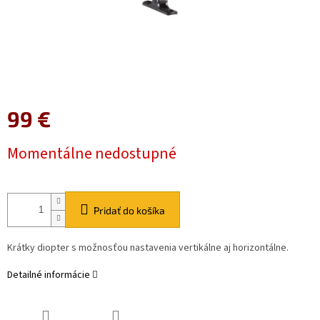
99 €
Jednotková
Momentálne nedostupné
cena:
Pridať do košíka
Krátky diopter s možnosťou nastavenia vertikálne aj horizontálne.
Detailné informácie