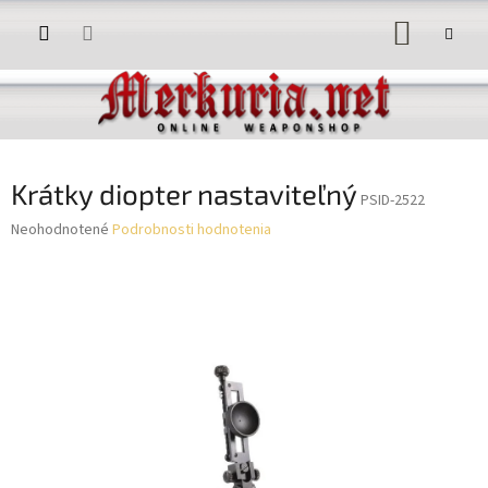
Prejsť
NÁKUP
na
obsah
KOŠÍK
Krátky diopter nastaviteľný
PSID-2522
Priemerné
Neohodnotené
Podrobnosti hodnotenia
hodnotenie
produktu
je
0,0
z
5
hviezdičiek.