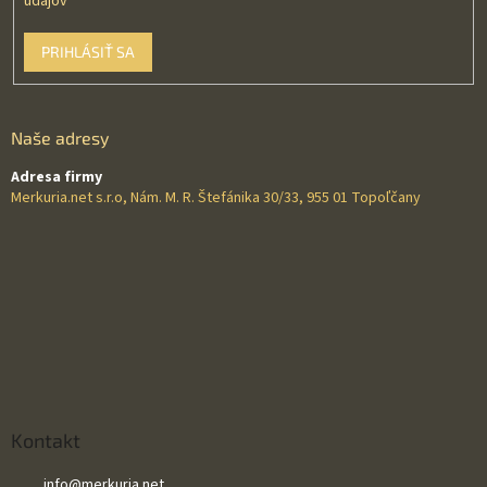
údajov
PRIHLÁSIŤ SA
Naše adresy
Adresa firmy
Merkuria.net s.r.o, Nám. M. R. Štefánika 30/33, 955 01 Topoľčany
Kontakt
info
@
merkuria.net