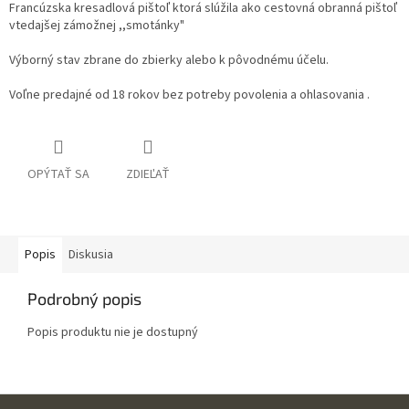
Francúzska kresadlová pištoľ ktorá slúžila ako cestovná obranná pištoľ
vtedajšej zámožnej ,,smotánky"
Výborný stav zbrane do zbierky alebo k pôvodnému účelu.
Voľne predajné od 18 rokov bez potreby povolenia a ohlasovania .
OPÝTAŤ SA
ZDIEĽAŤ
Popis
Diskusia
Podrobný popis
Popis produktu nie je dostupný
Z