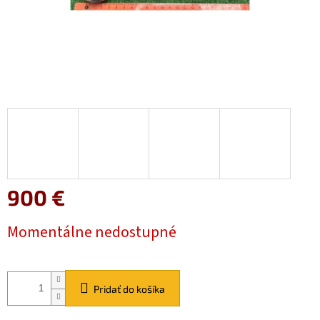
900 €
Jednotková
Momentálne nedostupné
cena:
Pridať do košíka