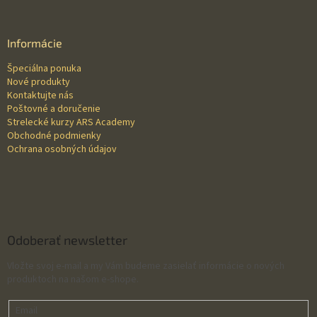
á
p
ä
Informácie
t
Špeciálna ponuka
i
Nové produkty
e
Kontaktujte nás
Poštovné a doručenie
Strelecké kurzy ARS Academy
Obchodné podmienky
Ochrana osobných údajov
Odoberať newsletter
Vložte svoj e-mail a my Vám budeme zasielať informácie o nových
produktoch na našom e-shope.
Email