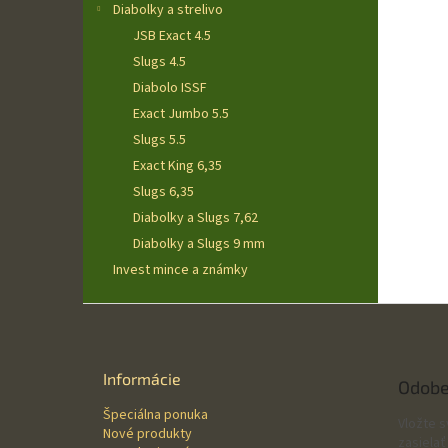
Diabolky a strelivo
JSB Exact 4.5
Slugs 4.5
Diabolo ISSF
Exact Jumbo 5.5
Slugs 5.5
Exact King 6,35
Slugs 6,35
Diabolky a Slugs 7,62
Diabolky a Slugs 9 mm
Invest mince a známky
Z
á
p
ä
Informácie
Odobe
t
Špeciálna ponuka
i
Vložte 
Nové produkty
e
zasielať