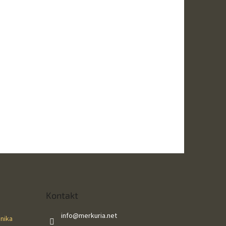
Kontakt
info
@
merkuria.net
ánika