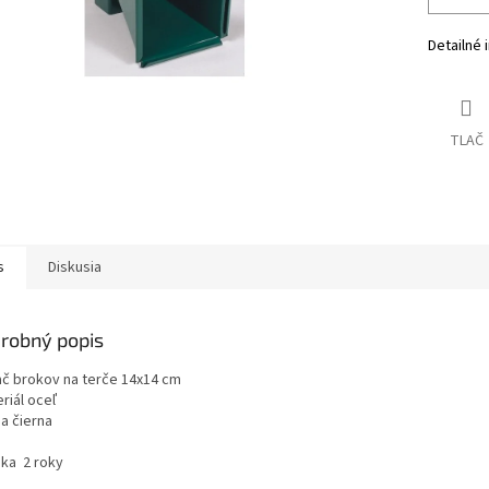
Detailné 
TLAČ
s
Diskusia
robný popis
ač brokov na terče 14x14 cm
riál oceľ
a čierna
uka 2 roky