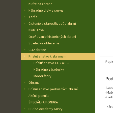
Kufre na zbrane
Náhradné diely a servis
Terče
Čistenie a starostlivosť o zbraň
Klub BPSA
Oceňovanie historických zbraní
Strelecké oblečenie
CO2 zbrane
Príslušenstvo k zbraniam
Popi
Príslušenstvo CO2 a PCP
Náhradné zásobníky
Moderátory
Pod
Obrana
-Lap
Príslušenstvo perkusných zbraní
-Mate
Akčná ponuka
-Farb
ŠPECIÁLNA PONUKA
-Zár
BPShA Academy Kurzy