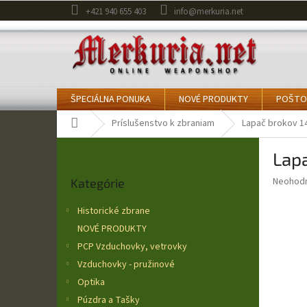
Prejsť
+421 940 655 403
info@merkuria.net
na
obsah
ŠPECIÁLNA PONUKA
NOVÉ PRODUKTY
POŠTO
Domov
Príslušenstvo k zbraniam
Lapač brokov 14
B
Lapa
o
Preskočiť
č
Priemer
Neohod
Kategórie
kategórie
n
hodnote
ý
produkt
Historické zbrane
p
je
NOVÉ PRODUKTY
0,0
a
z
PCP Vzduchovky, vetrovky
n
5
e
Vzduchovky - pružinové
hviezdič
l
Optika
Púzdra a Tašky