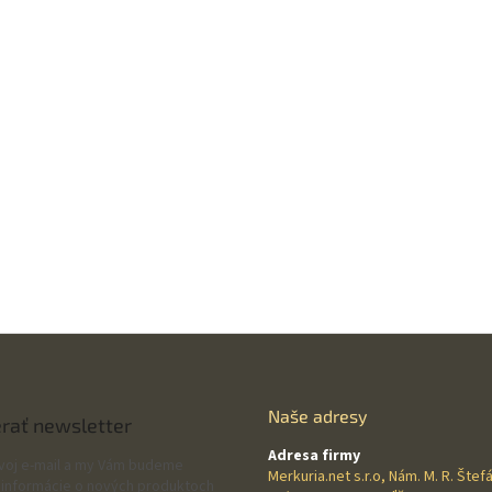
Naše adresy
rať newsletter
Adresa firmy
svoj e-mail a my Vám budeme
Merkuria.net s.r.o, Nám. M. R. Štef
 informácie o nových produktoch