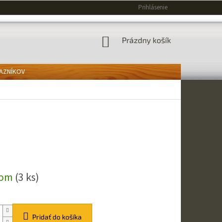
Prihlásenie
NÁKUPNÝ
Prázdny košík
KOŠÍK
KAZNÍKOV
ová
dom
(3 ks)
Pridať do košíka