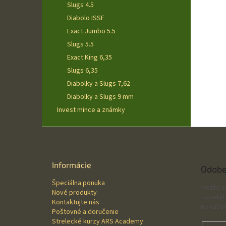
Slugs 4.5
Diabolo ISSF
Exact Jumbo 5.5
Slugs 5.5
Exact King 6,35
Slugs 6,35
Diabolky a Slugs 7,62
Diabolky a Slugs 9 mm
Invest mince a známky
Z
á
p
ä
Informácie
Odobe
t
Špeciálna ponuka
i
Vložte 
Nové produkty
e
zasielať
Kontaktujte nás
na našo
Poštovné a doručenie
Strelecké kurzy ARS Academy