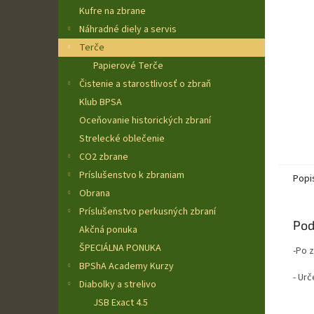
Kufre na zbrane
Náhradné diely a servis
Terče
Papierové Terče
Čistenie a starostlivosť o zbraň
Klub BPSA
Oceňovanie historických zbraní
Strelecké oblečenie
CO2 zbrane
Príslušenstvo k zbraniam
Popi
Obrana
Príslušenstvo perkusných zbraní
Pod
Akčná ponuka
ŠPECIÁLNA PONUKA
-Po 
BPShA Academy Kurzy
- Urč
Diabolky a strelivo
JSB Exact 4.5