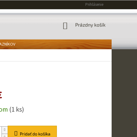
Prihlásenie
NÁKUPNÝ
Prázdny košík
KOŠÍK
KAZNÍKOV
€
ová
dom
(1 ks)
Pridať do košíka