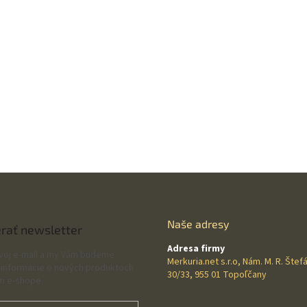
Naše adresy
rať newsletter
Adresa firmy
svoj e-mail a my Vám budeme
Merkuria.net s.r.o, Nám. M. R. Štef
 informácie o nových produktoch
30/33, 955 01 Topoľčany
m e-shope.