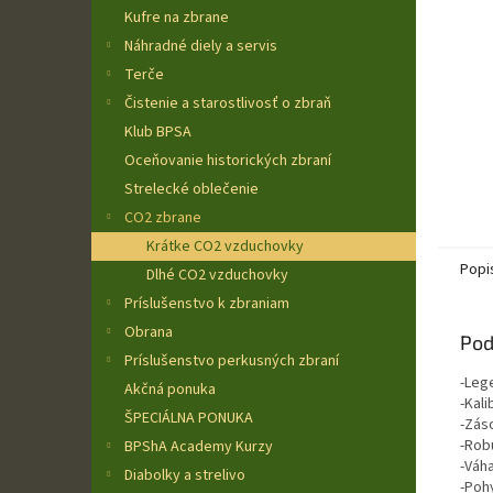
Kufre na zbrane
Náhradné diely a servis
Terče
Čistenie a starostlivosť o zbraň
Klub BPSA
Oceňovanie historických zbraní
Strelecké oblečenie
CO2 zbrane
Krátke CO2 vzduchovky
Popi
Dlhé CO2 vzduchovky
Príslušenstvo k zbraniam
Obrana
Pod
Príslušenstvo perkusných zbraní
-Leg
Akčná ponuka
-Kali
ŠPECIÁLNA PONUKA
-Zás
-Rob
BPShA Academy Kurzy
-Váh
Diabolky a strelivo
-Poh