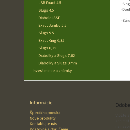
JSB Exact 4.5
-Sing
-Doub
Slugs 4.5
Diabolo ISSF
-Zár
Exact Jumbo 5.5
Slugs 5.5
Exact King 6,35
Slugs 6,35
Diabolky a Slugs 7,62
Diabolky a Slugs 9 mm
Invest mince a známky
Z
á
p
ä
Informácie
Odobe
t
Špeciálna ponuka
i
Vložte 
Nové produkty
e
zasielať
Kontaktujte nás
na našo
Poštovné a doručenie