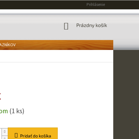
Prihlásenie
NÁKUPNÝ
Prázdny košík
KOŠÍK
KAZNÍKOV
€
ová
dom
(1 ks)
Pridať do košíka