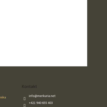
Kontakt
info
@
merkuria.net
ánika
+421 940 655 403