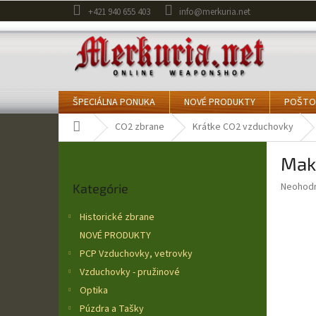
Prejsť
+421 940 655 403
info@merkuria.net
na
obsah
ŠPECIÁLNA PONUKA
NOVÉ PRODUKTY
POŠTO
Domov
CO2 zbrane
Krátke CO2 vzduchovky
B
Mak
o
Preskočiť
č
Priemer
Neohod
Kategórie
kategórie
n
hodnote
ý
produkt
Historické zbrane
p
je
NOVÉ PRODUKTY
0,0
a
z
PCP Vzduchovky, vetrovky
n
5
e
Vzduchovky - pružinové
hviezdič
l
Optika
Púzdra a Tašky