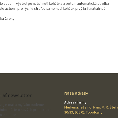
le action - výstrel po natiahnutí kohútika a potom automatická streľba
le action - pre rýchlu streľbu sa nemusí kohútik prvý krát natiahnuť
uka 2 roky
Naše adresy
rať newsletter
Adresa firmy
svoj e-mail a my Vám budeme
Merkuria.net s.r.o, Nám. M. R. Štef
 informácie o nových produktoch
30/33, 955 01 Topoľčany
m e-shope.