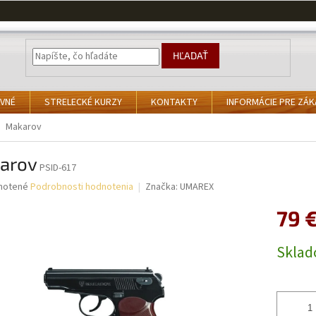
HĽADAŤ
VNÉ
STRELECKÉ KURZY
KONTAKTY
INFORMÁCIE PRE ZÁ
Makarov
arov
PSID-617
né
notené
Podrobnosti hodnotenia
Značka:
UMAREX
nie
79 
u
Jednotk
Skla
cena:
iek.