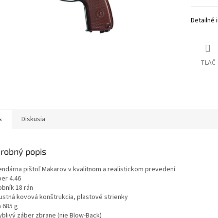
Detailné 
TLAČ
s
Diskusia
robný popis
endárna pištoľ Makarov v kvalitnom a realistickom prevedení
ber 4.46
obník 18 rán
ustná kovová konštrukcia, plastové strienky
a 685 g
yblivý záber zbrane (nie Blow-Back)