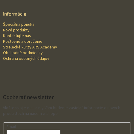
á
p
ä
Informácie
t
Špeciálna ponuka
i
Nové produkty
e
Kontaktujte nás
Poštovné a doručenie
Strelecké kurzy ARS Academy
Obchodné podmienky
Ochrana osobných údajov
Odoberať newsletter
Vložte svoj e-mail a my Vám budeme zasielať informácie o nových
produktoch na našom e-shope.
Email