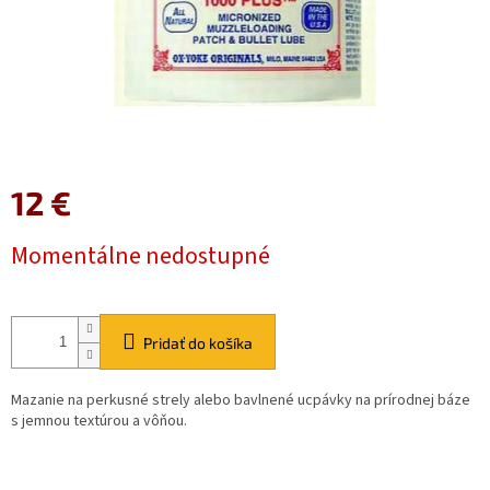
12 €
Jednotková
Momentálne nedostupné
cena:
Pridať do košíka
Mazanie na perkusné strely alebo bavlnené ucpávky na prírodnej báze
s jemnou textúrou a vôňou.