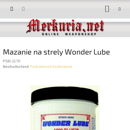
Prejsť
NÁKUP
na
obsah
KOŠÍK
Mazanie na strely Wonder Lube
PSID-2170
Priemerné
Neohodnotené
Podrobnosti hodnotenia
hodnotenie
produktu
je
0,0
z
5
hviezdičiek.