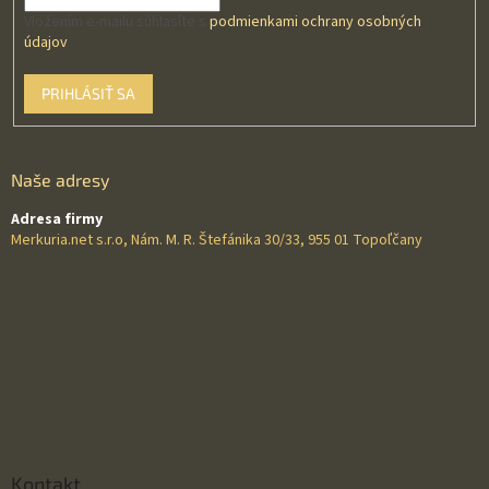
Vložením e-mailu súhlasíte s
podmienkami ochrany osobných
údajov
PRIHLÁSIŤ SA
Naše adresy
Adresa firmy
Merkuria.net s.r.o, Nám. M. R. Štefánika 30/33, 955 01 Topoľčany
Kontakt