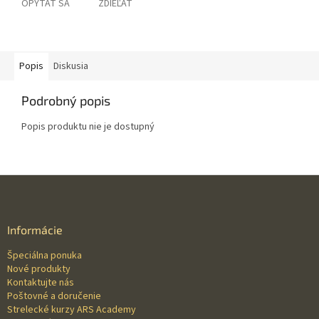
OPÝTAŤ SA
ZDIEĽAŤ
Popis
Diskusia
Podrobný popis
Popis produktu nie je dostupný
Z
á
p
ä
Informácie
t
Špeciálna ponuka
i
Nové produkty
e
Kontaktujte nás
Poštovné a doručenie
Strelecké kurzy ARS Academy