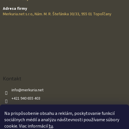
Adresa firmy
Merkuria.net s.r.o, Nám. M. R. Štefánika 30/33, 955 01 Topoľčany
Kontakt
info
@
merkuria.net
+421 940 655 403
+421 940 655 403
Na prispôsobenie obsahu a reklám, poskytovanie funkcií
Merkuria.net
sociálnych médií a analýzu návštevnosti používame súbory
cookie. Viac informácií
tu
.