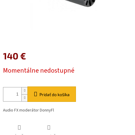
140 €
Jednotková
Momentálne nedostupné
cena:
Pridať do košíka
Audio FX moderátor DonnyFl