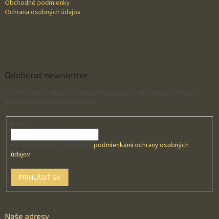
Obchodné podmienky
Ochrana osobných údajov
Odoberať newsletter
Vložte svoj e-mail a my Vám budeme zasielať informácie o nových
produktoch na našom e-shope.
Email
Vložením e-mailu súhlasíte s
podmienkami ochrany osobných
údajov
PRIHLÁSIŤ SA
Naše adresy