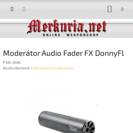
Prejsť
NÁKUP
na
obsah
KOŠÍK
Moderátor Audio Fader FX DonnyFl
PSID-2646
Priemerné
Neohodnotené
Podrobnosti hodnotenia
hodnotenie
produktu
je
0,0
z
5
hviezdičiek.