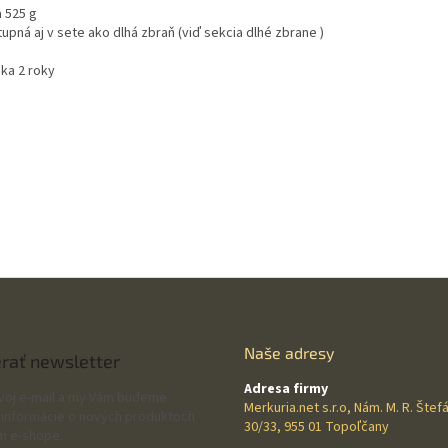
a 525 g
upná aj v sete ako dlhá zbraň (viď sekcia dlhé zbrane )
uka 2 roky
Naše adresy
rať newsletter
Adresa firmy
svoj e-mail a my Vám budeme
Merkuria.net s.r.o, Nám. M. R. Štef
 informácie o nových produktoch
30/33, 955 01 Topoľčany
m e-shope.