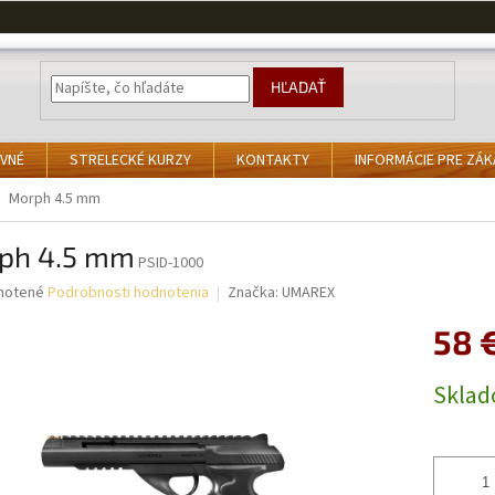
HĽADAŤ
VNÉ
STRELECKÉ KURZY
KONTAKTY
INFORMÁCIE PRE ZÁ
Morph 4.5 mm
ph 4.5 mm
PSID-1000
né
notené
Podrobnosti hodnotenia
Značka:
UMAREX
nie
58 
u
Jednotk
Skla
cena:
iek.