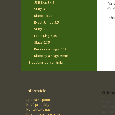
JSB Exact 4.5
-Váh
-Dost
Slugs 4.5
Diabolo ISSF
-Zár
Exact Jumbo 5.5
Slugs 5.5
Exact King 6,35
Slugs 6,35
Diabolky a Slugs 7,62
Diabolky a Slugs 9 mm
Invest mince a známky
Z
á
p
ä
Informácie
Odobe
t
Špeciálna ponuka
i
Vložte 
Nové produkty
e
zasielať
Kontaktujte nás
na našo
Poštovné a doručenie