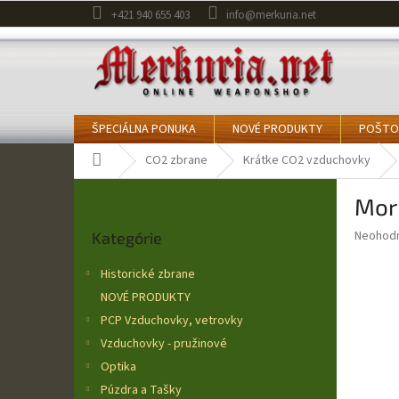
Prejsť
+421 940 655 403
info@merkuria.net
na
obsah
ŠPECIÁLNA PONUKA
NOVÉ PRODUKTY
POŠTO
Domov
CO2 zbrane
Krátke CO2 vzduchovky
B
Mor
o
Preskočiť
č
Priemer
Neohod
Kategórie
kategórie
n
hodnote
ý
produkt
Historické zbrane
p
je
NOVÉ PRODUKTY
0,0
a
z
PCP Vzduchovky, vetrovky
n
5
e
Vzduchovky - pružinové
hviezdič
l
Optika
Púzdra a Tašky