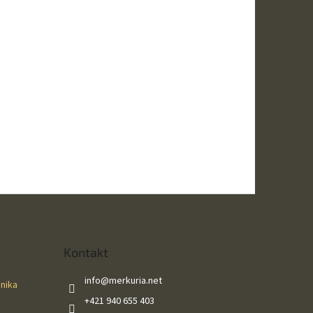
Kontakt
info
@
merkuria.net
ánika
+421 940 655 403