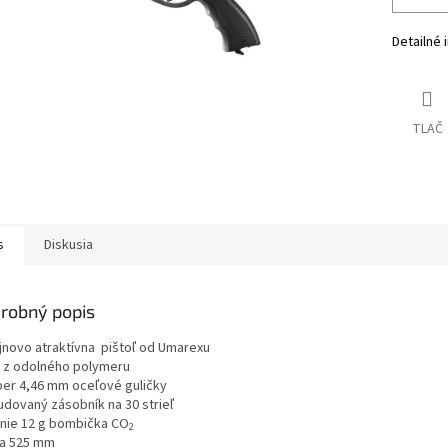
Detailné 
TLAČ
s
Diskusia
robný popis
ajnovo atraktívna pištoľ od Umarexu
 z odolného polymeru
iber 4,46 mm oceľové guličky
udovaný zásobník na 30 strieľ
enie 12 g bombička CO
2
ka 525 mm