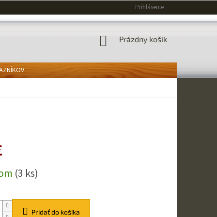
Prihlásenie
NÁKUPNÝ
Prázdny košík
KOŠÍK
KAZNÍKOV
€
ová
dom
(3 ks)
Pridať do košíka