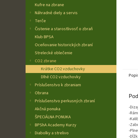
Kufre na zbrane
Náhradné diely a servis
Terče
Čistenie a starostlivosť o zbraň
Klub BPSA
Oceňovanie historických zbraní
Strelecké oblečenie
CO2 zbrane
Krátke CO2 vzduchovky
Popi
Dlhé CO2 vzduchovky
Príslušenstvo k zbraniam
Obrana
Pod
Príslušenstvo perkusných zbraní
-Diz
Akčná ponuka
-Rám
ŠPECIÁLNA PONUKA
-Kal
-Zab
BPShA Academy Kurzy
-Pln
Diabolky a strelivo
-Dĺž