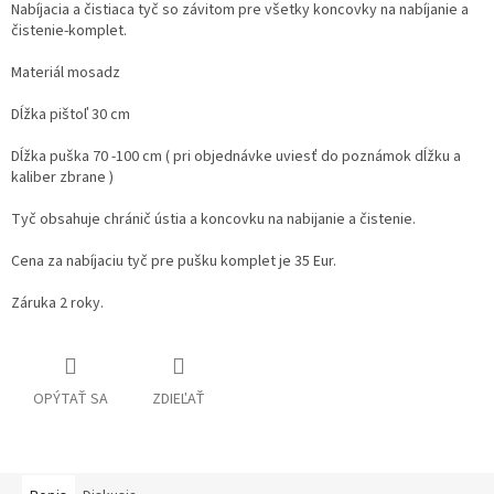
Nabíjacia a čistiaca tyč so závitom pre všetky koncovky na nabíjanie a
čistenie-komplet.
Materiál mosadz
Dĺžka pištoľ 30 cm
Dĺžka puška 70 -100 cm ( pri objednávke uviesť do poznámok dĺžku a
kaliber zbrane )
Tyč obsahuje chránič ústia a koncovku na nabijanie a čistenie.
Cena za nabíjaciu tyč pre pušku komplet je 35 Eur.
Záruka 2 roky.
OPÝTAŤ SA
ZDIEĽAŤ