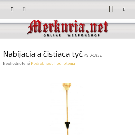
Prejsť
NÁKUP
na
obsah
KOŠÍK
Nabíjacia a čistiaca tyč
PSID-1852
Priemerné
Neohodnotené
Podrobnosti hodnotenia
hodnotenie
produktu
je
0,0
z
5
hviezdičiek.