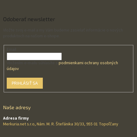
Odoberať newsletter
Vložte svoj e-mail a my Vám budeme zasielať informácie o nových
produktoch na našom e-shope.
Email
Vložením e-mailu súhlasíte s
podmienkami ochrany osobných
údajov
PRIHLÁSIŤ SA
Naše adresy
Adresa firmy
Merkuria.net s.r.o, Nám. M. R. Štefánika 30/33, 955 01 Topoľčany