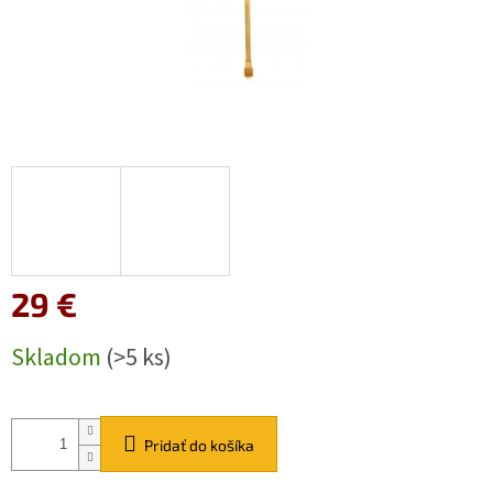
29 €
Jednotková
Skladom
(>5 ks)
cena:
Pridať do košíka