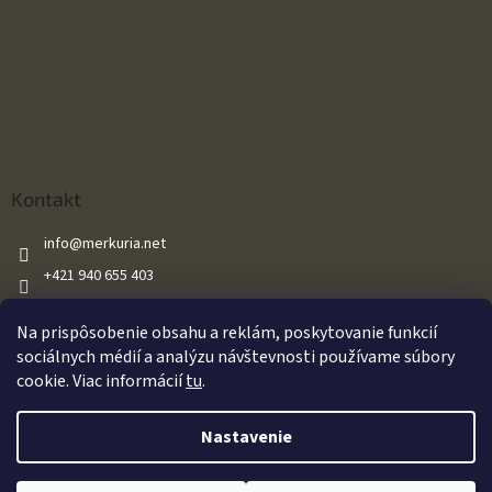
Kontakt
info
@
merkuria.net
+421 940 655 403
+421 940 655 403
Na prispôsobenie obsahu a reklám, poskytovanie funkcií
Merkuria.net
sociálnych médií a analýzu návštevnosti používame súbory
cookie. Viac informácií
tu
.
Vytvoril Shoptet
Nastavenie
Oznamujeme našim zákazníkom že všetky naše vzduchové zbrane sú
Copyright 2026
Merkuria.net
. Všetky práva vyhradené.
Upraviť