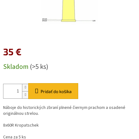
35 €
Jednotková
Skladom
(>5 ks)
cena:
Pridať do košíka
Náboje do historických zbraní plnené čiernym prachom a osadené
originálnou strelou.
8x60R Kropatschek
Cena za 5 ks