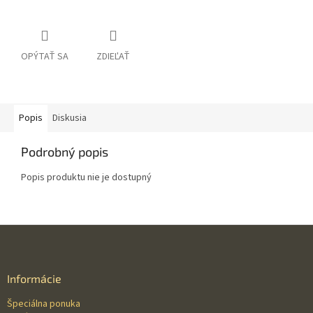
OPÝTAŤ SA
ZDIEĽAŤ
Popis
Diskusia
Podrobný popis
Popis produktu nie je dostupný
Z
á
p
ä
Informácie
t
Špeciálna ponuka
i