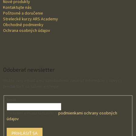
Nové produkty
e
Kontaktujte nás
Poštovné a doručenie
Strelecké kurzy ARS Academy
Obchodné podmienky
Ochrana osobných údajov
Odoberať newsletter
Vložte svoj e-mail a my Vám budeme zasielať informácie o nových
produktoch na našom e-shope.
Email
Vložením e-mailu súhlasíte s
podmienkami ochrany osobných
údajov
PRIHLÁSIŤ SA