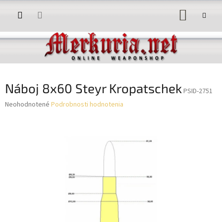
Prejsť
NÁKUP
na
obsah
KOŠÍK
Náboj 8x60 Steyr Kropatschek
PSID-2751
Priemerné
Neohodnotené
Podrobnosti hodnotenia
hodnotenie
produktu
je
0,0
z
5
hviezdičiek.