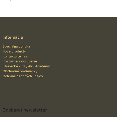
Z
á
p
ä
Informácie
t
Špeciálna ponuka
i
Nové produkty
e
Kontaktujte nás
Poštovné a doručenie
Strelecké kurzy ARS Academy
Obchodné podmienky
Ochrana osobných údajov
Odoberať newsletter