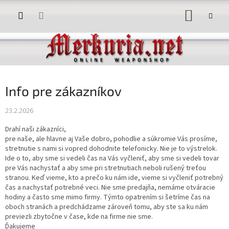
Prejsť
NÁKUP
na
obsah
KOŠÍK
Info pre zákazníkov
23.2.2026
Drahí naši zákazníci,
pre naše, ale hlavne aj Vaše dobro, pohodlie a súkromie Vás prosíme,
stretnutie s nami si vopred dohodnite telefonicky. Nie je to výstrelok.
Ide o to, aby sme si vedeli čas na Vás vyčleniť, aby sme si vedeli tovar
pre Vás nachystať a aby sme pri stretnutiach neboli rušený treťou
stranou. Keď vieme, kto a prečo ku nám ide, vieme si vyčleniť potrebný
čas a nachystať potrebné veci. Nie sme predajňa, nemáme otváracie
hodiny a často sme mimo firmy. Týmto opatrením si šetríme čas na
oboch stranách a predchádzame zároveň tomu, aby ste sa ku nám
previezli zbytočne v čase, kde na firme nie sme.
Ďakujeme