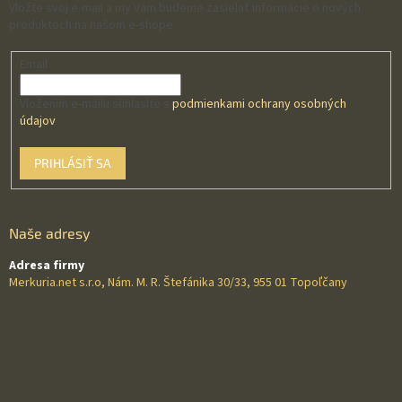
Vložte svoj e-mail a my Vám budeme zasielať informácie o nových
produktoch na našom e-shope.
Email
Vložením e-mailu súhlasíte s
podmienkami ochrany osobných
údajov
PRIHLÁSIŤ SA
Naše adresy
Adresa firmy
Merkuria.net s.r.o, Nám. M. R. Štefánika 30/33, 955 01 Topoľčany