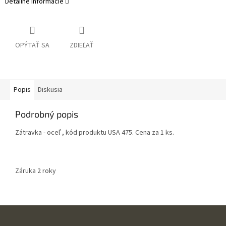
Detailné informácie
OPÝTAŤ SA
ZDIEĽAŤ
Popis
Diskusia
Podrobný popis
Zátravka - oceľ , kód produktu USA 475. Cena za 1 ks.
Záruka 2 roky
Z
á