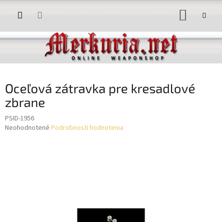
Prejsť
NÁKUP
na
obsah
KOŠÍK
Oceľová zátravka pre kresadlové
zbrane
PSID-1956
Priemerné
Neohodnotené
Podrobnosti hodnotenia
hodnotenie
produktu
je
0,0
z
5
hviezdičiek.