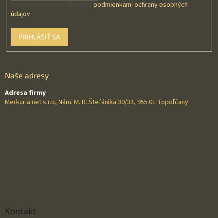
Vložením e-mailu súhlasíte s
podmienkami ochrany osobných
údajov
PRIHLÁSIŤ SA
Naše adresy
Adresa firmy
Merkuria.net s.r.o, Nám. M. R. Štefánika 30/33, 955 01 Topoľčany
Kontakt