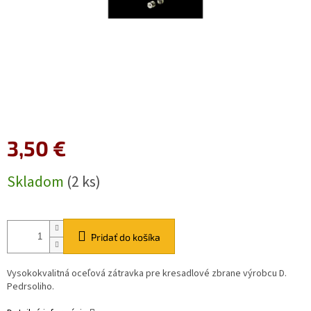
3,50 €
Jednotková
Skladom
(2 ks)
cena:
Pridať do košíka
Vysokokvalitná oceľová zátravka pre kresadlové zbrane výrobcu D.
Pedrsoliho.