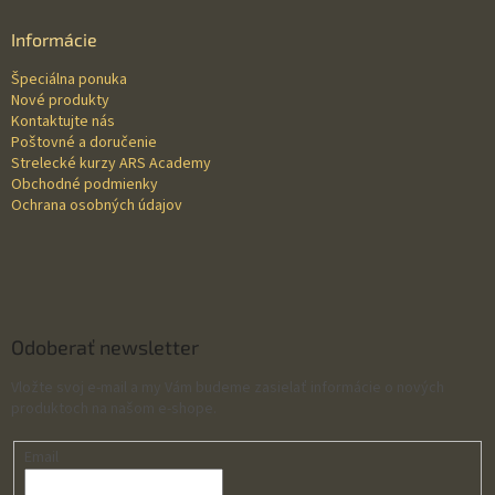
p
ä
Informácie
t
Špeciálna ponuka
i
Nové produkty
e
Kontaktujte nás
Poštovné a doručenie
Strelecké kurzy ARS Academy
Obchodné podmienky
Ochrana osobných údajov
Odoberať newsletter
Vložte svoj e-mail a my Vám budeme zasielať informácie o nových
produktoch na našom e-shope.
Email