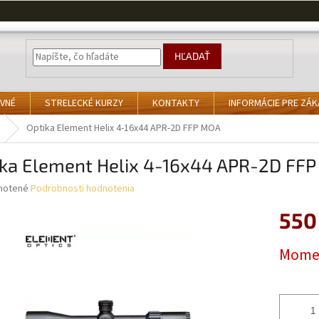
HĽADAŤ
VNÉ
STRELECKÉ KURZY
KONTAKTY
INFORMÁCIE PRE ZÁ
Optika Element Helix 4-16x44 APR-2D FFP MOA
ika Element Helix 4-16x44 APR-2D FF
né
notené
Podrobnosti hodnotenia
nie
550
u
Jednotk
Momen
cena:
iek.