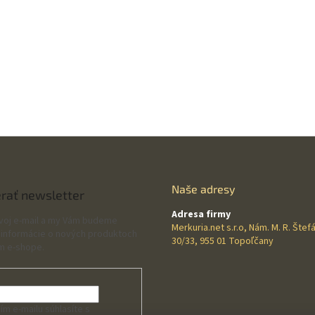
Naše adresy
rať newsletter
Adresa firmy
svoj e-mail a my Vám budeme
Merkuria.net s.r.o, Nám. M. R. Štef
 informácie o nových produktoch
30/33, 955 01 Topoľčany
m e-shope.
ím e-mailu súhlasíte s