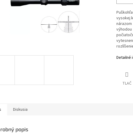
Puškohľad
vysokej k
nárazom a
výhodou s
počiatoč
vytesnen
rozlíšeni
Detailné 
TLAČ
s
Diskusia
robný popis