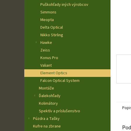
Puškohľady iných výrobcov
Simmons
Meopta
Delta Optical
Nikko Stirling
Hawke
Zeiss
Konus Pro
Valiant
Element Optics
Falcon Optical System
Montáže
Ďalekohľady
Kolimátory
Popi
Spektív a príslušenstvo
Púzdra a Tašky
Kufre na zbrane
Pod