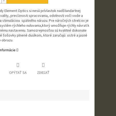
y Element Optics si nesú prívlastok nadštandartnej
vality, precíznosti spracovania, odolnosti voči vode a
 stimuláciou spätného nárazu. Pre náročných strelcov je
ystém rýchleho nulovania,ktorý umožňuje rýchly návrat k
nému nastaveniu. Samozrejmosťou sú kvalitné dokonale
é šošovky plnené dusíkom, ktoré zaručujú ostré a jasné
e obrazu.
informácie
OPÝTAŤ SA
ZDIEĽAŤ