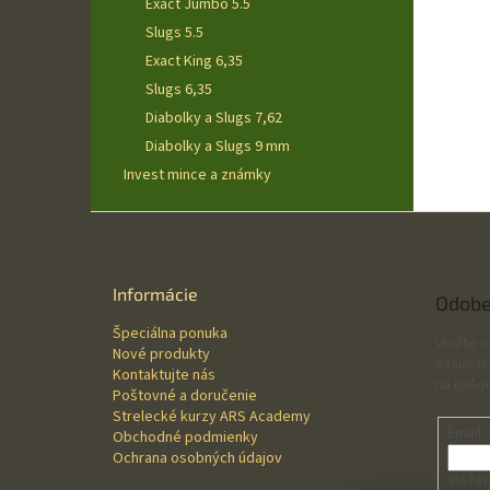
Exact Jumbo 5.5
Slugs 5.5
Exact King 6,35
Slugs 6,35
Diabolky a Slugs 7,62
Diabolky a Slugs 9 mm
Invest mince a známky
Z
á
p
ä
Informácie
Odobe
t
Špeciálna ponuka
i
Vložte 
Nové produkty
e
zasielať
Kontaktujte nás
na našo
Poštovné a doručenie
Strelecké kurzy ARS Academy
Email
Obchodné podmienky
Ochrana osobných údajov
Vložen