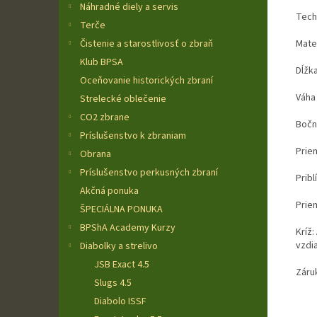
Náhradné diely a servis
Tech
Terče
Čistenie a starostlivosť o zbraň
Mate
Klub BPSA
Dĺžk
Oceňovanie historických zbraní
Váha
Strelecké oblečenie
CO2 zbrane
Bočn
Príslušenstvo k zbraniam
Prie
Obrana
Príslušenstvo perkusných zbraní
Pribl
Akčná ponuka
Prie
ŠPECIÁLNA PONUKA
BPShA Academy Kurzy
Kríž
vzdia
Diabolky a strelivo
JSB Exact 4.5
Záru
Slugs 4.5
Diabolo ISSF