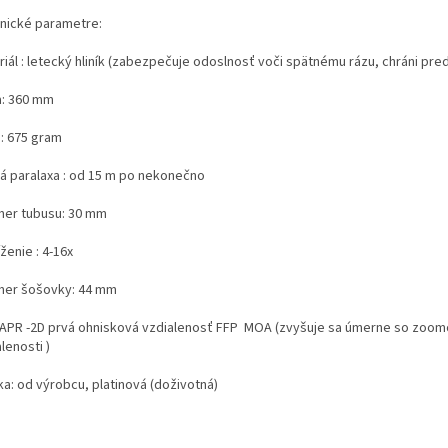
nické parametre:
riál : letecký hliník (zabezpečuje odoslnosť voči spätnému rázu, chráni 
a: 360 mm
 : 675 gram
á paralaxa : od 15 m po nekonečno
mer tubusu: 30 mm
íženie : 4-16x
mer šošovky: 44 mm
: APR -2D prvá ohnisková vzdialenosť FFP MOA (zvyšuje sa úmerne so zoom
lenosti )
ka: od výrobcu, platinová (doživotná)