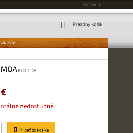
Prihlásenie
NÁKUPNÝ
Prázdny košík
KOŠÍK
KAZNÍKOV
P MOA
PSID-2469
 €
ová
tálne nedostupné
Pridať do košíka