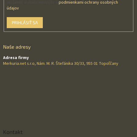
Vložením e-mailu súhlasíte s
podmienkami ochrany osobných
údajov
PRIHLÁSIŤ SA
Naše adresy
Adresa firmy
Merkuria.net s.r.o, Nám. M. R. Štefánika 30/33, 955 01 Topoľčany
Kontakt