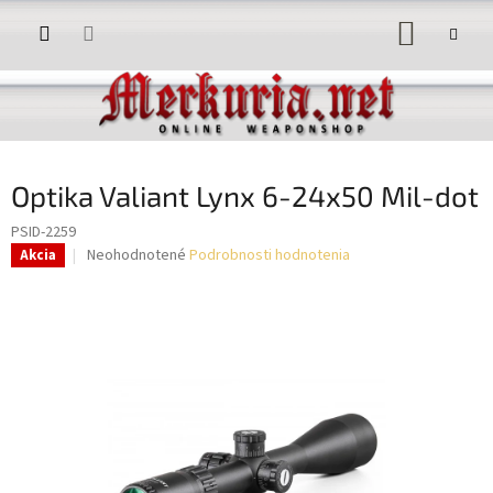
Prejsť
NÁKUP
na
obsah
KOŠÍK
Optika Valiant Lynx 6-24x50 Mil-dot
PSID-2259
Priemerné
Neohodnotené
Podrobnosti hodnotenia
Akcia
hodnotenie
produktu
je
0,0
z
5
hviezdičiek.