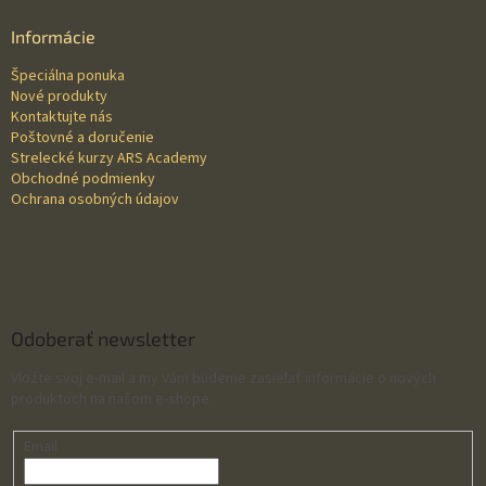
p
ä
Informácie
t
Špeciálna ponuka
i
Nové produkty
e
Kontaktujte nás
Poštovné a doručenie
Strelecké kurzy ARS Academy
Obchodné podmienky
Ochrana osobných údajov
Odoberať newsletter
Vložte svoj e-mail a my Vám budeme zasielať informácie o nových
produktoch na našom e-shope.
Email