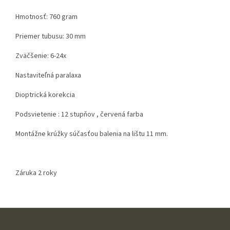
Hmotnosť: 760 gram
Priemer tubusu: 30 mm
Zväčšenie: 6-24x
Nastaviteľná paralaxa
Dioptrická korekcia
Podsvietenie : 12 stupňov , červená farba
Montážne krúžky súčasťou balenia na lištu 11 mm.
Záruka 2 roky
Z
á