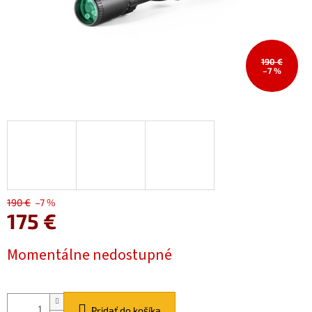
190 €
–7 %
190 €
–7 %
175 €
Jednotková
Momentálne nedostupné
cena:
Pridať do košíka