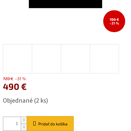
720 €
–31 %
720 €
–31 %
490 €
Jednotková
Objednané
(2 ks)
cena:
Pridať do košíka