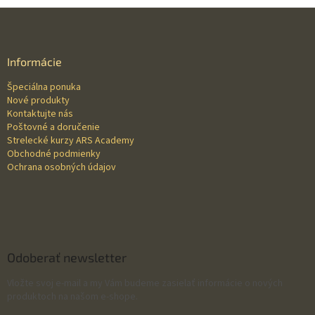
Z
á
p
ä
Informácie
t
Špeciálna ponuka
i
Nové produkty
e
Kontaktujte nás
Poštovné a doručenie
Strelecké kurzy ARS Academy
Obchodné podmienky
Ochrana osobných údajov
Odoberať newsletter
Vložte svoj e-mail a my Vám budeme zasielať informácie o nových
produktoch na našom e-shope.