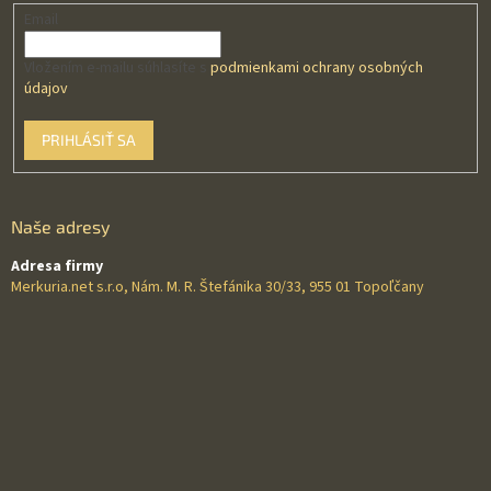
Email
Vložením e-mailu súhlasíte s
podmienkami ochrany osobných
údajov
PRIHLÁSIŤ SA
Naše adresy
Adresa firmy
Merkuria.net s.r.o, Nám. M. R. Štefánika 30/33, 955 01 Topoľčany