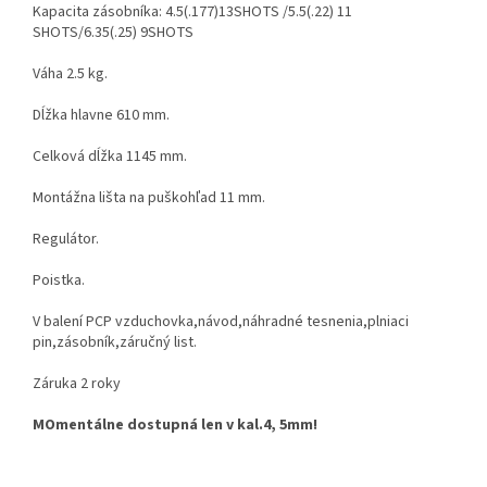
Kapacita zásobníka: 4.5(.177)13SHOTS /5.5(.22) 11
SHOTS/6.35(.25) 9SHOTS
Váha 2.5 kg.
Dĺžka hlavne 610 mm.
Celková dĺžka 1145 mm.
Montážna lišta na puškohľad 11 mm.
Regulátor.
Poistka.
V balení PCP vzduchovka,návod,náhradné tesnenia,plniaci
pin,zásobník,záručný list.
Záruka 2 roky
MOmentálne dostupná len v kal.4, 5mm!