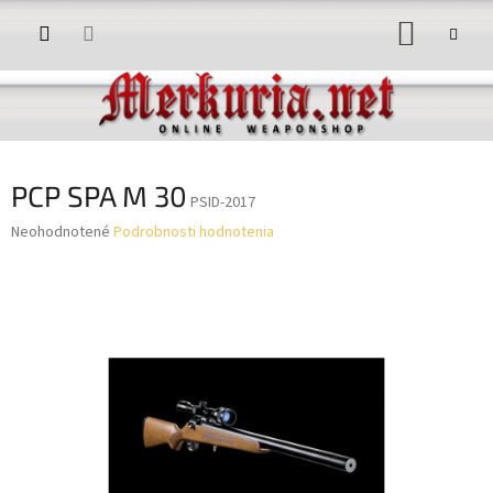
Prejsť
NÁKUP
na
obsah
KOŠÍK
PCP SPA M 30
PSID-2017
Priemerné
Neohodnotené
Podrobnosti hodnotenia
hodnotenie
produktu
je
0,0
z
5
hviezdičiek.