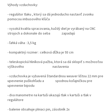
Výhody vzduchovky:
- regulátor tlaku , ktorý sa dá jednoducho nastaviť zvonku
pomocou imbusového kľúča
- vysoká kvalita spracovania, každý diel je vyrábaný na CNC
strojoch a dokonale do seba zapadajú
- ľahká váha : 3,5 kg
- kompaktný rozmer : celková dĺžka je 93 cm
- teleskopická hliníková pažba, ktorá sa dá sklopiť s možnosťou
výškového nastavenia
- vzduchovka je vybavená štandardnou weaver lištou 22 mm pre
upevnenie puškohľadu a spodnou koľajničkou pre
upevnenie bipodu
- dva manometre na kartuši ukazujú tlak v kartuši a tlak v
regulátore
- balenie obsahuje plniaci pin, zásobník 2x