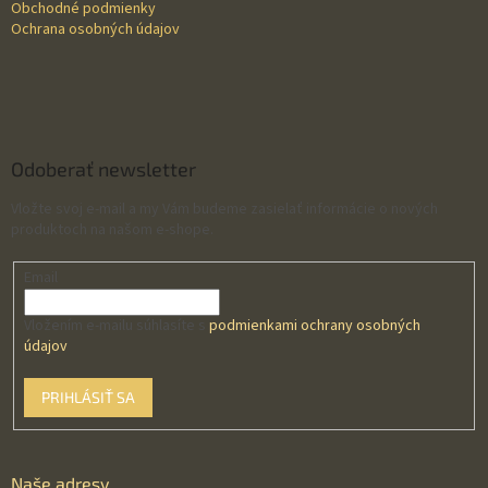
Obchodné podmienky
Ochrana osobných údajov
Odoberať newsletter
Vložte svoj e-mail a my Vám budeme zasielať informácie o nových
produktoch na našom e-shope.
Email
Vložením e-mailu súhlasíte s
podmienkami ochrany osobných
údajov
PRIHLÁSIŤ SA
Naše adresy