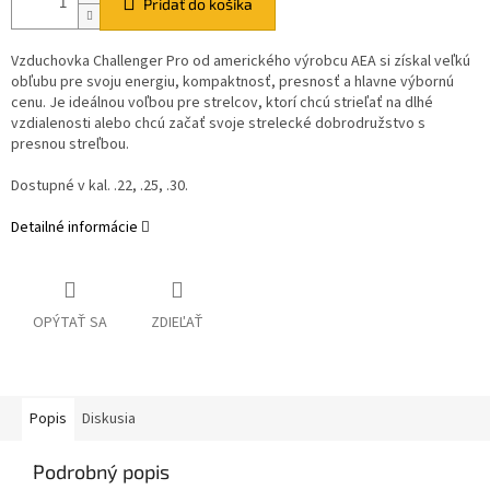
Pridať do košíka
Vzduchovka Challenger Pro od amerického výrobcu AEA si získal veľkú
obľubu pre svoju energiu, kompaktnosť, presnosť a hlavne výbornú
cenu. Je ideálnou voľbou pre strelcov, ktorí chcú strieľať na dlhé
vzdialenosti alebo chcú začať svoje strelecké dobrodružstvo s
presnou streľbou.
Dostupné v kal. .22, .25, .30.
Detailné informácie
OPÝTAŤ SA
ZDIEĽAŤ
Popis
Diskusia
Podrobný popis