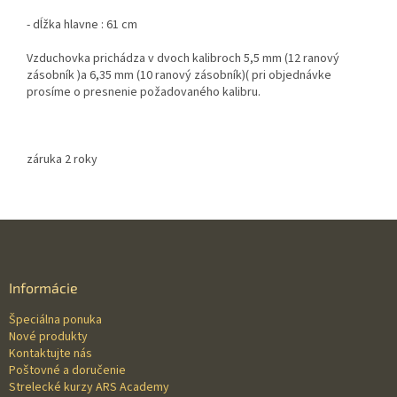
- dĺžka hlavne : 61 cm
Vzduchovka prichádza v dvoch kalibroch 5,5 mm (12 ranový
zásobník )a 6,35 mm (10 ranový zásobník)( pri objednávke
prosíme o presnenie požadovaného kalibru.
záruka 2 roky
Z
á
p
ä
Informácie
t
Špeciálna ponuka
i
Nové produkty
e
Kontaktujte nás
Poštovné a doručenie
Strelecké kurzy ARS Academy