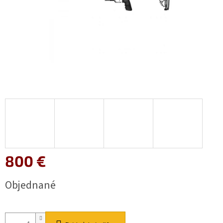
800 €
Jednotková
Objednané
cena: