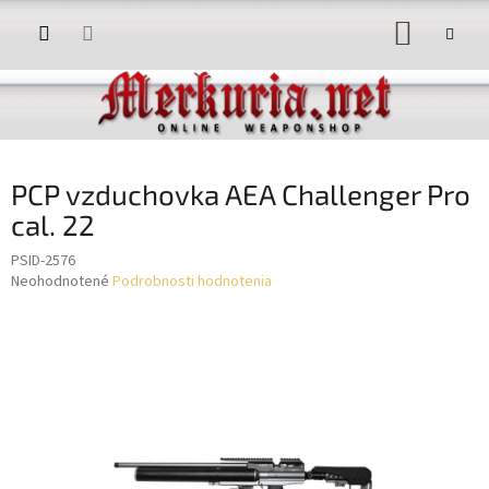
Prejsť
NÁKUP
na
obsah
KOŠÍK
PCP vzduchovka AEA Challenger Pro
cal. 22
PSID-2576
Priemerné
Neohodnotené
Podrobnosti hodnotenia
hodnotenie
produktu
je
0,0
z
5
hviezdičiek.