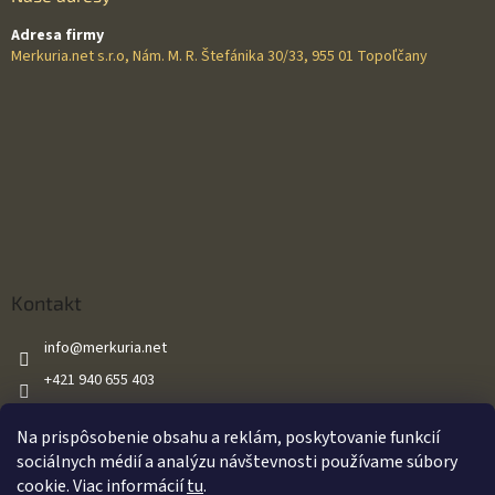
Adresa firmy
Merkuria.net s.r.o, Nám. M. R. Štefánika 30/33, 955 01 Topoľčany
Kontakt
info
@
merkuria.net
+421 940 655 403
+421 940 655 403
Na prispôsobenie obsahu a reklám, poskytovanie funkcií
Merkuria.net
sociálnych médií a analýzu návštevnosti používame súbory
cookie. Viac informácií
tu
.